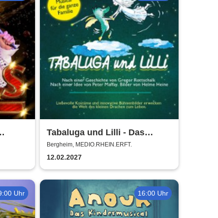
Tabaluga und Lilli - Das
drachenstarke Musical für die
Bergheim, MEDIO.RHEIN.ERFT.
ganze Familie
12.02.2027
9:00 Uhr
16:00 Uhr