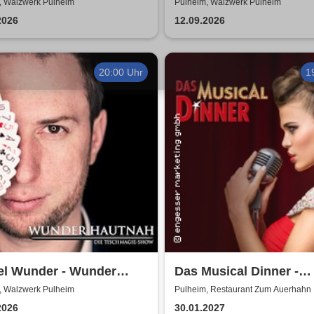
es & Band
Coverband
, Walzwerk Pulheim
Pulheim, Walzwerk Pulheim
2026
12.09.2026
20:00 Uhr
1
el Wunder - Wunder
Das Musical Dinner -
nah Tischmagieshow
Kulinarischer Genuss 
, Walzwerk Pulheim
Pulheim, Restaurant Zum Auerhahn
ershow
garantierte Unterhaltu
2026
30.01.2027