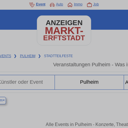
Event
Auto
Immo
Job
ANZEIGEN
MARKT-
ERFTSTADT
VENTS
❯
PULHEIM
❯
STADTTEILFESTE
Veranstaltungen Pulheim - Was is
×
im
Alle Events in Pulheim - Konzerte, Thea