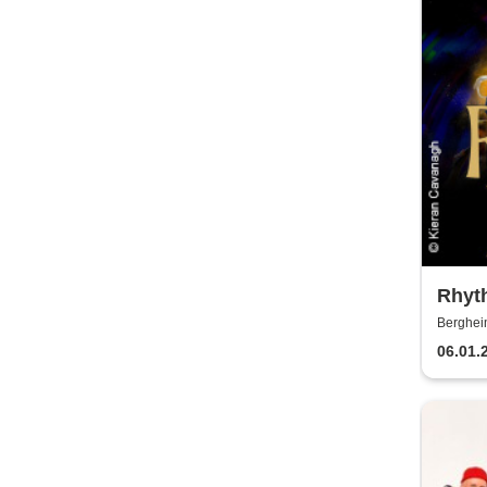
Rhyth
2027
Berghei
06.01.