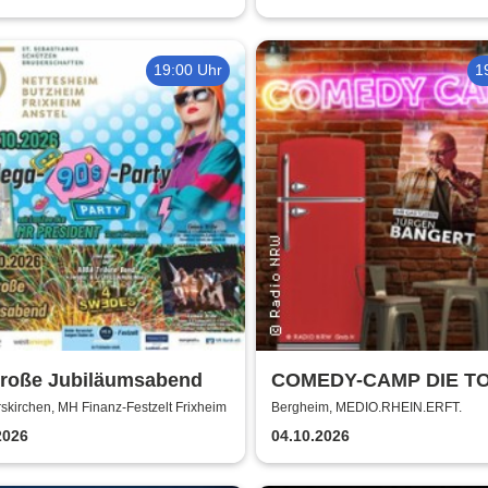
19:00 Uhr
1
große Jubiläumsabend
COMEDY-CAMP DIE T
kirchen, MH Finanz-Festzelt Frixheim
Bergheim, MEDIO.RHEIN.ERFT.
2026
04.10.2026