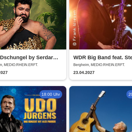
 Dschungel by Serdar
WDR Big Band feat. St
ik
Gadd - Master of Groo
m, MEDIO.RHEIN.ERFT.
Bergheim, MEDIO.RHEIN.ERFT.
2027
23.04.2027
18:00 Uhr
2