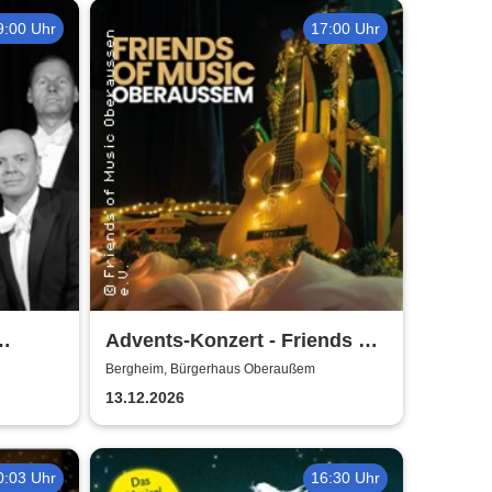
9:00 Uhr
17:00 Uhr
Advents-Konzert - Friends of
n
Music Oberaussem
Bergheim, Bürgerhaus Oberaußem
13.12.2026
0:03 Uhr
16:30 Uhr