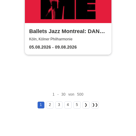
Ballets Jazz Montreal: DANCE
ME
Köln, Kölner Philharmonie
05.08.2026 - 09.08.2026
1 - 30 von 500
1
2
3
4
5
❯
❯❯