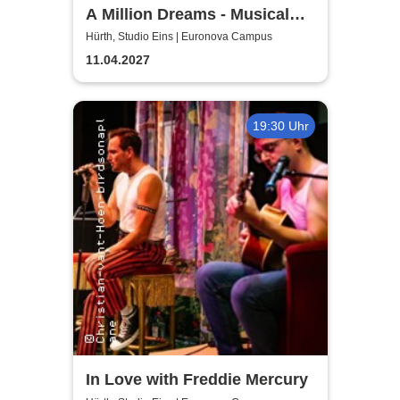
A Million Dreams - Musical
Circus Show
Hürth, Studio Eins | Euronova Campus
11.04.2027
19:30 Uhr
In Love with Freddie Mercury