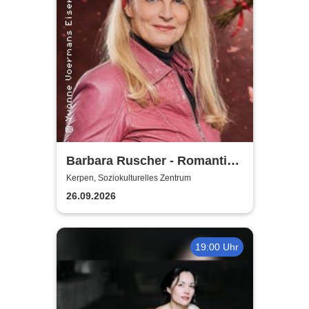
Barbara Ruscher - Romantik,
aber zack, zack!
Kerpen, Soziokulturelles Zentrum
26.09.2026
19:00 Uhr