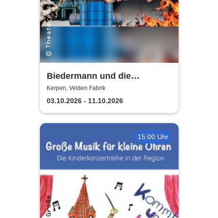
Biedermann und die
Brandstifter -
Kerpen, Velden Fabrik
Theaterensemble dell' arte
03.10.2026 - 11.10.2026
e.V.
15:00 Uhr