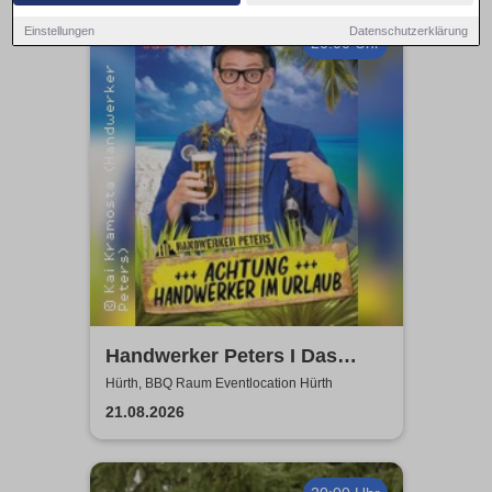
Einstellungen
Datenschutzerklärung
20:00 Uhr
Handwerker Peters I Das
Sommer Event | Achtung -
Hürth, BBQ Raum Eventlocation Hürth
Handwerker im UrlaubOpen
21.08.2026
Air