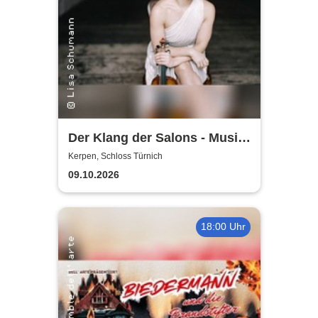
Der Klang der Salons - Musik
und Gesellschaft bei Marcel
Kerpen, Schloss Türnich
Proust
09.10.2026
18:00 Uhr