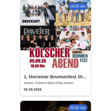
16:00 Uhr
1. Horremer Brunnenfest 2026
- Klüngelköpp, Druckluft,
Kerpen, Friedrich-Ebert-Platz Kerpen
Planschemalöör, Paveier
05.09.2026
20:00 Uhr