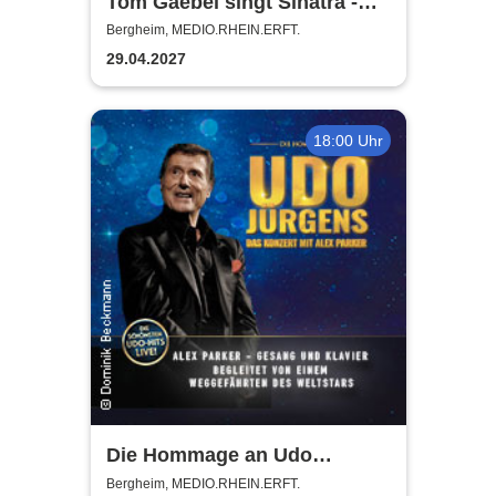
Tom Gaebel singt Sinatra -
Tour 2027
Bergheim, MEDIO.RHEIN.ERFT.
29.04.2027
18:00 Uhr
Die Hommage an Udo
Jürgens - Das Konzert mit
Bergheim, MEDIO.RHEIN.ERFT.