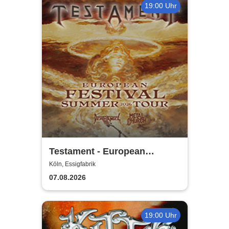
19:00 Uhr
Testament - European
Festival Summer Tour 2026
Köln, Essigfabrik
07.08.2026
19:00 Uhr