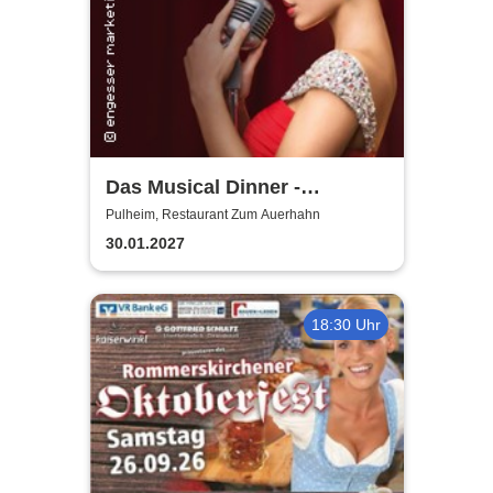
Das Musical Dinner -
Kulinarischer Genuss und
Pulheim, Restaurant Zum Auerhahn
garantierte Unterhaltung
30.01.2027
18:30 Uhr