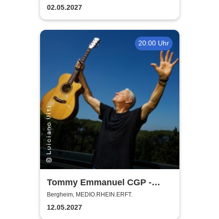
Alex Parker
02.05.2027
20:00 Uhr
Tommy Emmanuel CGP -
Living in the Light Tour
Bergheim, MEDIO.RHEIN.ERFT.
12.05.2027