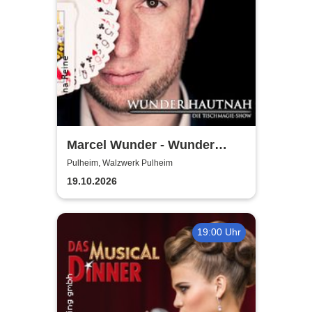
Marcel Wunder - Wunder
Hautnah Tischmagieshow
Pulheim, Walzwerk Pulheim
Zaubershow
19.10.2026
19:00 Uhr