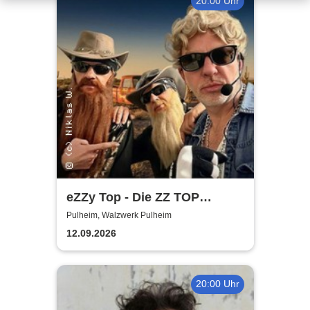
20:00 Uhr
eZZy Top - Die ZZ TOP
Coverband
Pulheim, Walzwerk Pulheim
12.09.2026
20:00 Uhr