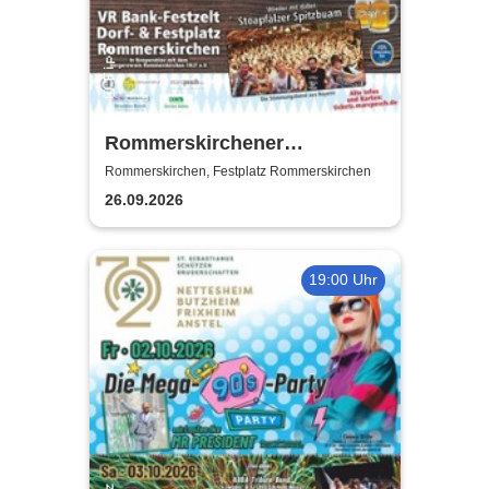
Rommerskirchener
Oktoberfest - Auf geht´s -
Rommerskirchen, Festplatz Rommerskirchen
pack mas!
26.09.2026
19:00 Uhr