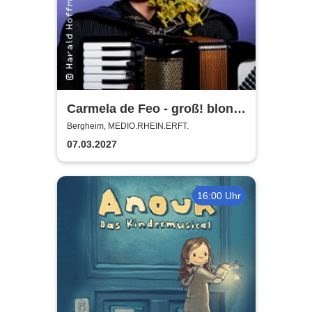
Carmela de Feo - groß! blond!
erfolgreich!
Bergheim, MEDIO.RHEIN.ERFT.
07.03.2027
16:00 Uhr