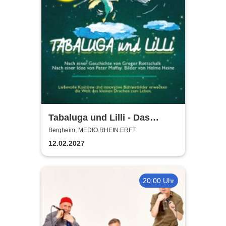
Tabaluga und Lilli - Das
drachenstarke Musical für die
Bergheim, MEDIO.RHEIN.ERFT.
ganze Familie
12.02.2027
20:00 Uhr