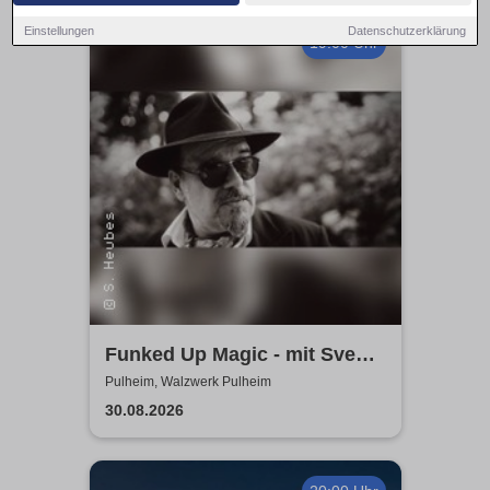
Einstellungen
Datenschutzerklärung
19:00 Uhr
Funked Up Magic - mit Sven
Heubes & Band
Pulheim, Walzwerk Pulheim
30.08.2026