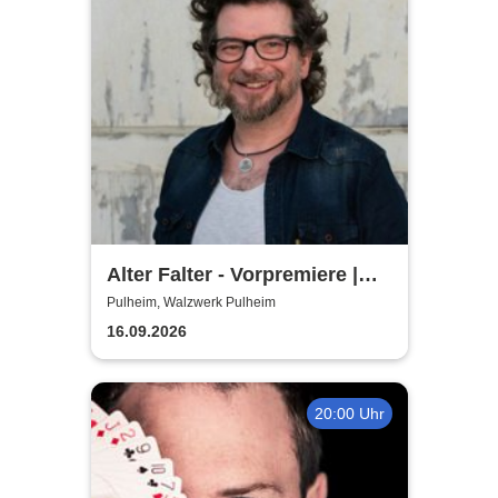
Alter Falter - Vorpremiere |
Hennes Bender Live!
Pulheim, Walzwerk Pulheim
16.09.2026
20:00 Uhr