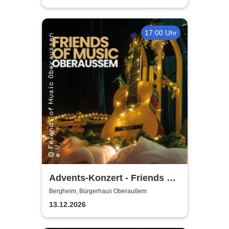
17:00 Uhr
Advents-Konzert - Friends of
Music Oberaussem
Bergheim, Bürgerhaus Oberaußem
13.12.2026