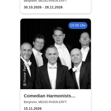
Das Musical für die ganze
Bergheim, MEDIO.RHEIN.ERFT.
Familie
30.10.2026 - 28.11.2026
19:00 Uhr
Comedian Harmonists
Forever - Das Leben ein
Bergheim, MEDIO.RHEIN.ERFT.
Konzert
15.11.2026