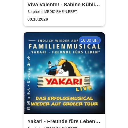
Viva Valente! - Sabine Kühlich
& Jörg Seidel Trio - Tribute to
Bergheim, MEDIO.RHEIN.ERFT.
Catarina Vatente
09.10.2026
16:30 Uhr
Yakari - Freunde fürs Leben -