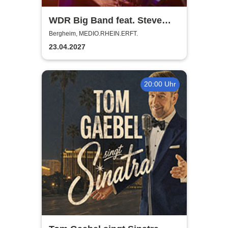
WDR Big Band feat. Steve
Gadd - Master of Groove
Bergheim, MEDIO.RHEIN.ERFT.
23.04.2027
20:00 Uhr