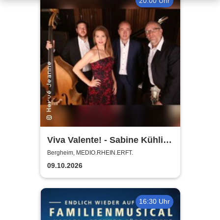
20:00 Uhr
Viva Valente! - Sabine Kühlich
& Jörg Seidel Trio - Tribute to
Bergheim, MEDIO.RHEIN.ERFT.
Catarina Vatente
09.10.2026
16:30 Uhr