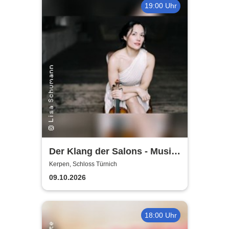
19:00 Uhr
Der Klang der Salons - Musik
und Gesellschaft bei Marcel
Kerpen, Schloss Türnich
Proust
09.10.2026
18:00 Uhr