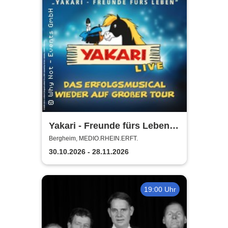
Yakari - Freunde fürs Leben -
Das Musical für die ganze
Bergheim, MEDIO.RHEIN.ERFT.
Familie
30.10.2026 - 28.11.2026
19:00 Uhr