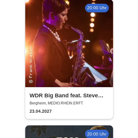
20:00 Uhr
WDR Big Band feat. Steve
Gadd - Master of Groove
Bergheim, MEDIO.RHEIN.ERFT.
23.04.2027
20:00 Uhr