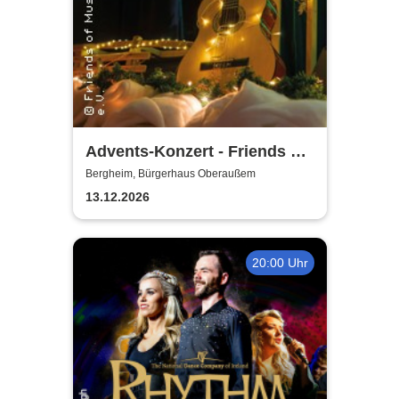
Advents-Konzert - Friends of
Music Oberaussem
Bergheim, Bürgerhaus Oberaußem
13.12.2026
20:00 Uhr