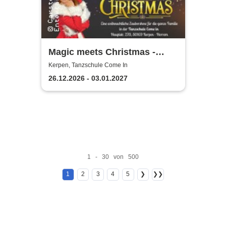
Magic meets Christmas -
Tanzschule Come In
Kerpen, Tanzschule Come In
26.12.2026 - 03.01.2027
1 - 30 von 500
1
2
3
4
5
❯
❯❯