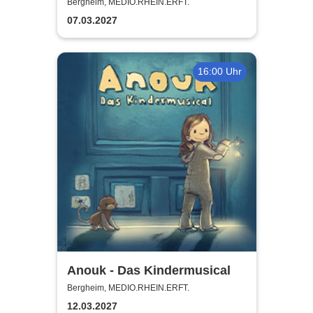
erfolgreich!
Bergheim, MEDIO.RHEIN.ERFT.
07.03.2027
16:00 Uhr
Anouk - Das Kindermusical
Bergheim, MEDIO.RHEIN.ERFT.
12.03.2027