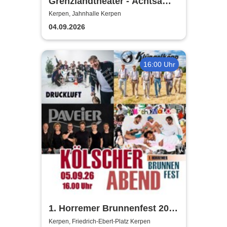
Grenzlandtheater - Achtsam
Morden durch bewusste
Kerpen, Jahnhalle Kerpen
Ernährung
04.09.2026
16:00 Uhr
1. Horremer Brunnenfest 2026
- Klüngelköpp, Druckluft,
Kerpen, Friedrich-Ebert-Platz Kerpen