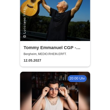
Tommy Emmanuel CGP -
Living in the Light Tour
Bergheim, MEDIO.RHEIN.ERFT.
12.05.2027
20:00 Uhr