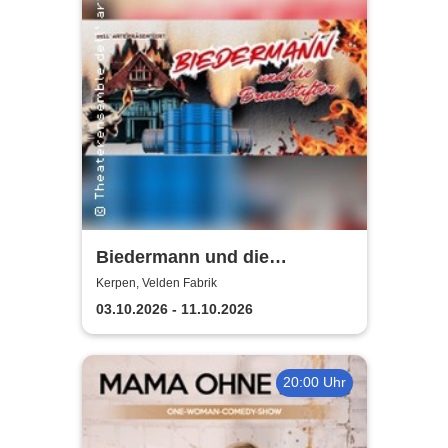
Biedermann und die
Brandstifter -
Kerpen, Velden Fabrik
Theaterensemble dell' arte
03.10.2026 - 11.10.2026
e.V.
20:00 Uhr