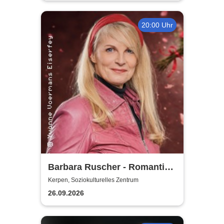
20:00 Uhr
Barbara Ruscher - Romantik,
aber zack, zack!
Kerpen, Soziokulturelles Zentrum
26.09.2026