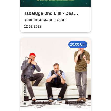
Tabaluga und Lilli - Das
drachenstarke Musical für die
Bergheim, MEDIO.RHEIN.ERFT.
ganze Familie
12.02.2027
20:00 Uhr