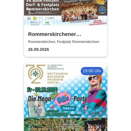
Rommerskirchener
Oktoberfest - Auf geht´s -
Rommerskirchen, Festplatz Rommerskirchen
pack mas!
26.09.2026
19:00 Uhr