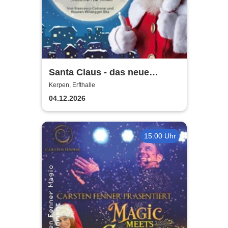
Santa Claus - das neue
Weihnachtsmusical (nicht
Kerpen, Erfthalle
nur) für Kinder
04.12.2026
15:00 Uhr