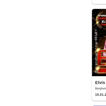
Elvis
Stein
Berghei
15.01.