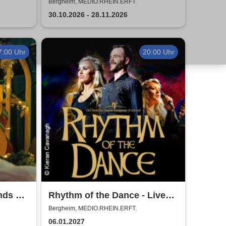
bute to
Das Musical für die ganze
Bergheim, MEDIO.RHEIN.ERFT.
Familie
30.10.2026 - 28.11.2026
7:00 Uhr
20:00 Uhr
nds of
Rhythm of the Dance - Live
2027
Bergheim, MEDIO.RHEIN.ERFT.
06.01.2027