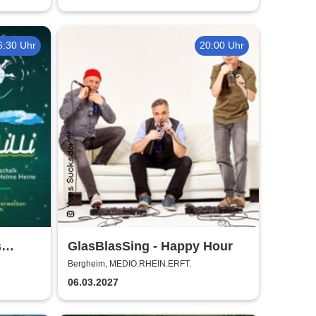
6:30 Uhr
20:00 Uhr
s
GlasBlasSing - Happy Hour
für die
Bergheim, MEDIO.RHEIN.ERFT.
06.03.2027