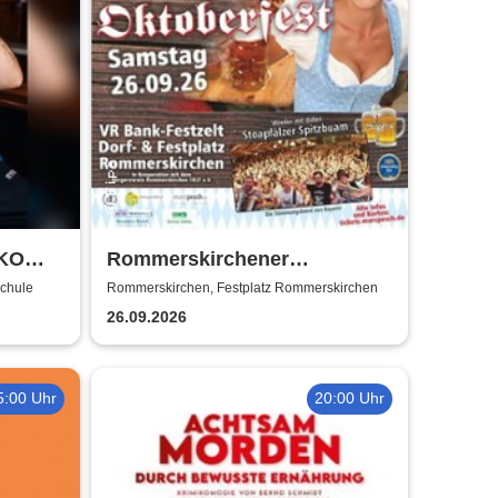
YKO
Rommerskirchener
Oktoberfest - Auf geht´s -
schule
Rommerskirchen, Festplatz Rommerskirchen
pack mas!
26.09.2026
5:00 Uhr
20:00 Uhr