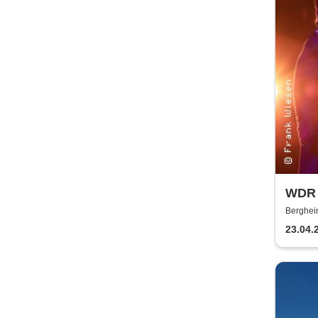
WDR B
Gadd 
Berghei
23.04.