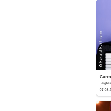
Carme
erfol
Berghei
07.03.