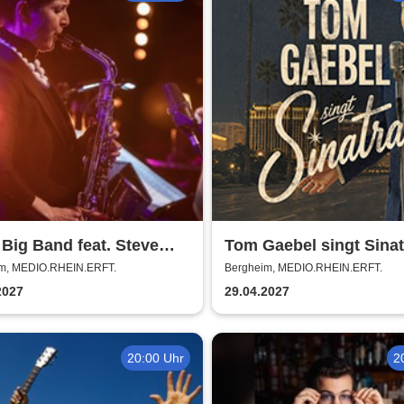
ig Band feat. Steve
Tom Gaebel singt Sinat
- Master of Groove
Tour 2027
m, MEDIO.RHEIN.ERFT.
Bergheim, MEDIO.RHEIN.ERFT.
2027
29.04.2027
20:00 Uhr
2