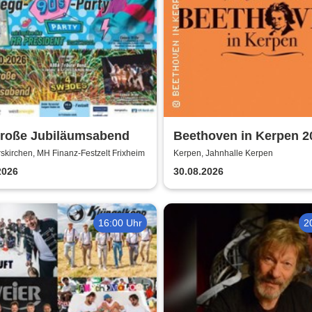
große Jubiläumsabend
Beethoven in Kerpen 2
Sommerkonzerte 2026
kirchen, MH Finanz-Festzelt Frixheim
Kerpen, Jahnhalle Kerpen
2026
30.08.2026
16:00 Uhr
2