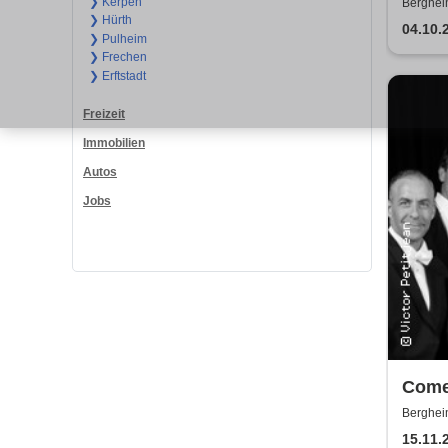
❯ Kerpen
Berghei
❯ Hürth
04.10.
❯ Pulheim
❯ Frechen
❯ Erftstadt
Freizeit
Immobilien
Autos
Jobs
Come
Forev
Berghei
Konz
15.11.