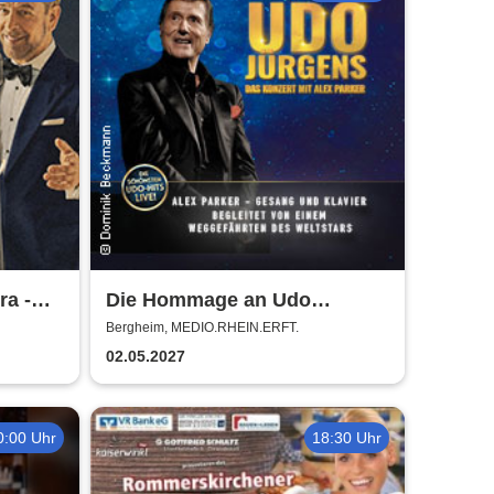
ra -
Die Hommage an Udo
Jürgens - Das Konzert mit
Bergheim, MEDIO.RHEIN.ERFT.
Alex Parker
02.05.2027
0:00 Uhr
18:30 Uhr