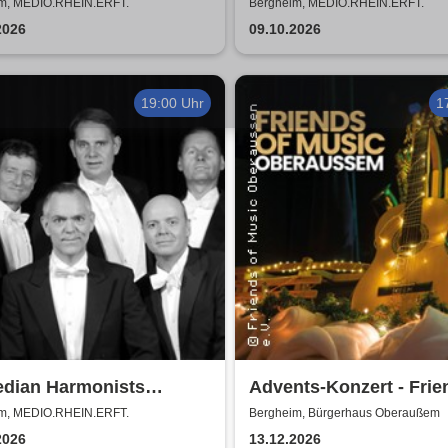
& Jörg Seidel Trio - Tri
m, MEDIO.RHEIN.ERFT.
Bergheim, MEDIO.RHEIN.ERFT.
Catarina Vatente
2026
09.10.2026
19:00 Uhr
1
dian Harmonists
Advents-Konzert - Frie
er - Das Leben ein
Music Oberaussem
m, MEDIO.RHEIN.ERFT.
Bergheim, Bürgerhaus Oberaußem
ert
2026
13.12.2026