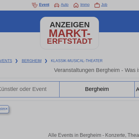
Event
Auto
Immo
Job
ANZEIGEN
MARKT-
ERFTSTADT
VENTS
❯
BERGHEIM
❯
KLASSIK-MUSICAL-THEATER
Veranstaltungen Bergheim - Was is
×
eim
Alle Events in Bergheim - Konzerte, The