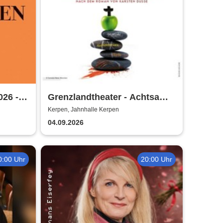
026 -
Grenzlandtheater - Achtsam
Morden durch bewusste
Kerpen, Jahnhalle Kerpen
Ernährung
04.09.2026
0:00 Uhr
20:00 Uhr