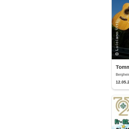
Tomm
Livin
Berghei
12.05.