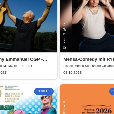
y Emmanuel CGP -
Mensa-Comedy mit R
g in the Light Tour
und Vincent Tophoven
m, MEDIO.RHEIN.ERFT.
Elsdorf, Mensa-Saal an der Gesamt
2027
09.10.2026
19:00 Uhr
1