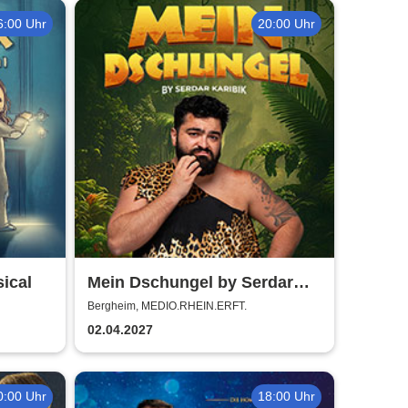
6:00 Uhr
20:00 Uhr
ical
Mein Dschungel by Serdar
Karibik
Bergheim, MEDIO.RHEIN.ERFT.
02.04.2027
0:00 Uhr
18:00 Uhr