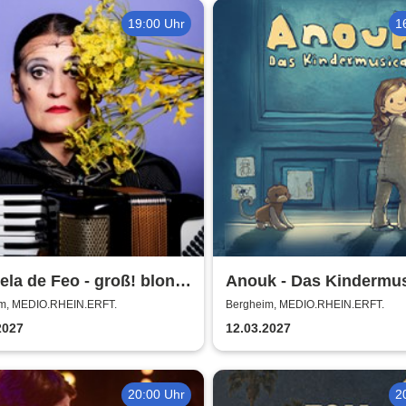
19:00 Uhr
1
la de Feo - groß! blond!
Anouk - Das Kindermus
greich!
m, MEDIO.RHEIN.ERFT.
Bergheim, MEDIO.RHEIN.ERFT.
2027
12.03.2027
20:00 Uhr
2