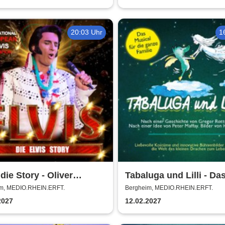
20:03 Uhr
1
 die Story - Oliver
Tabaluga und Lilli - Da
hoff + Band
drachenstarke Musical 
m, MEDIO.RHEIN.ERFT.
Bergheim, MEDIO.RHEIN.ERFT.
ganze Familie
2027
12.02.2027