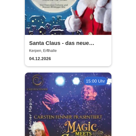
Santa Claus - das neue
Weihnachtsmusical (nicht
Kerpen, Erfthalle
nur) für Kinder
04.12.2026
15:00 Uhr