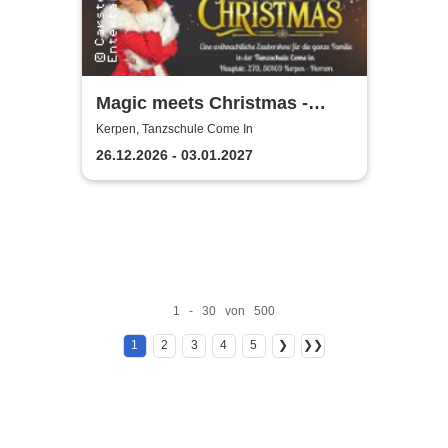
Magic meets Christmas -
Tanzschule Come In
Kerpen, Tanzschule Come In
26.12.2026 - 03.01.2027
1 - 30 von 500
1
2
3
4
5
❯
❯❯