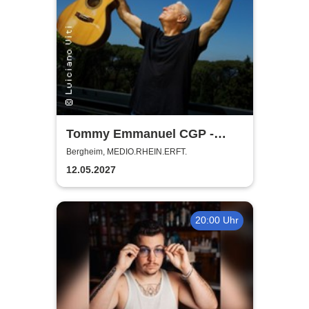
Tommy Emmanuel CGP -
Living in the Light Tour
Bergheim, MEDIO.RHEIN.ERFT.
12.05.2027
20:00 Uhr