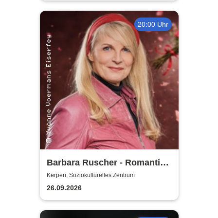
20:00 Uhr
Barbara Ruscher - Romantik,
aber zack, zack!
Kerpen, Soziokulturelles Zentrum
26.09.2026