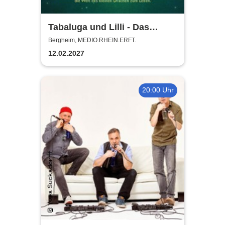
Tabaluga und Lilli - Das
drachenstarke Musical für die
Bergheim, MEDIO.RHEIN.ERFT.
ganze Familie
12.02.2027
20:00 Uhr