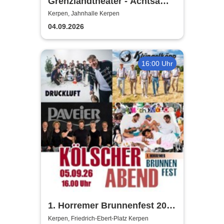
Grenzlandtheater - Achtsam
Morden durch bewusste
Kerpen, Jahnhalle Kerpen
Ernährung
04.09.2026
16:00 Uhr
1. Horremer Brunnenfest 2026
- Klüngelköpp, Druckluft,
Kerpen, Friedrich-Ebert-Platz Kerpen