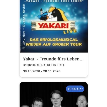
Yakari - Freunde fürs Leben -
Das Musical für die ganze
Bergheim, MEDIO.RHEIN.ERFT.
Familie
30.10.2026 - 28.11.2026
19:00 Uhr