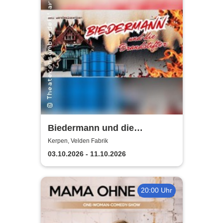
Biedermann und die
Brandstifter -
Kerpen, Velden Fabrik
Theaterensemble dell' arte
03.10.2026 - 11.10.2026
e.V.
20:00 Uhr