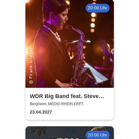
20:00 Uhr
WDR Big Band feat. Steve
Gadd - Master of Groove
Bergheim, MEDIO.RHEIN.ERFT.
23.04.2027
20:00 Uhr