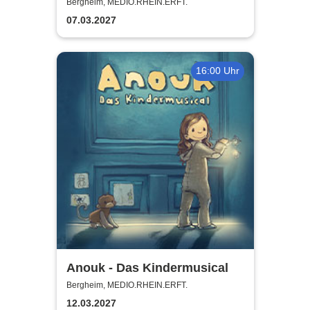
erfolgreich!
Bergheim, MEDIO.RHEIN.ERFT.
07.03.2027
16:00 Uhr
Anouk - Das Kindermusical
Bergheim, MEDIO.RHEIN.ERFT.
12.03.2027