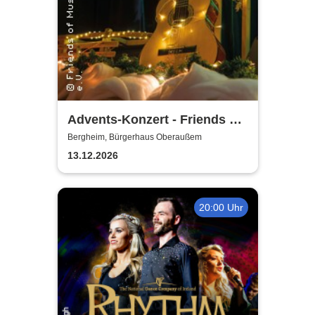
Advents-Konzert - Friends of
Music Oberaussem
Bergheim, Bürgerhaus Oberaußem
13.12.2026
20:00 Uhr