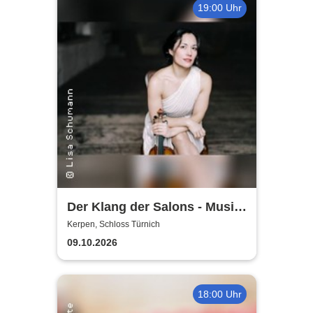
19:00 Uhr
Der Klang der Salons - Musik
und Gesellschaft bei Marcel
Kerpen, Schloss Türnich
Proust
09.10.2026
18:00 Uhr