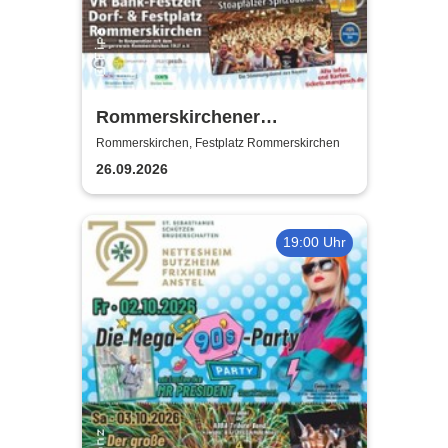
Rommerskirchener
Oktoberfest - Auf geht´s -
Rommerskirchen, Festplatz Rommerskirchen
pack mas!
26.09.2026
19:00 Uhr