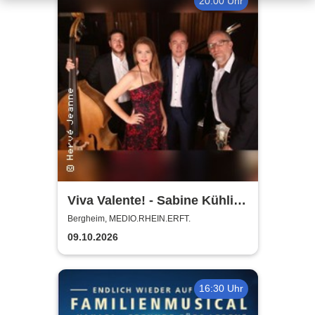
20:00 Uhr
Viva Valente! - Sabine Kühlich
& Jörg Seidel Trio - Tribute to
Bergheim, MEDIO.RHEIN.ERFT.
Catarina Vatente
09.10.2026
16:30 Uhr