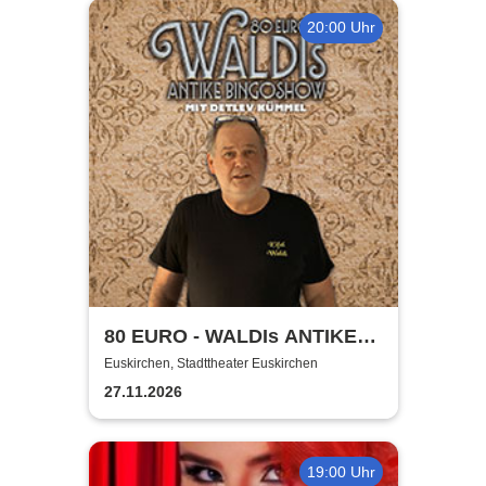
20:00 Uhr
80 EURO - WALDIs ANTIKE
BINGOSHOW
Euskirchen, Stadttheater Euskirchen
27.11.2026
19:00 Uhr