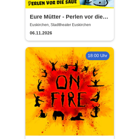
Eure Mütter - Perlen vor die
Säue - Das Best Of zum
Euskirchen, Stadttheater Euskirchen
Jubiläum
06.11.2026
18:00 Uhr