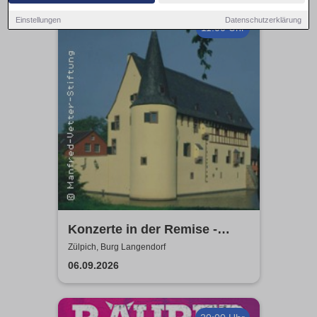
Einstellungen
Datenschutzerklärung
11:00 Uhr
Konzerte in der Remise -
Burg Langendorf
Zülpich, Burg Langendorf
06.09.2026