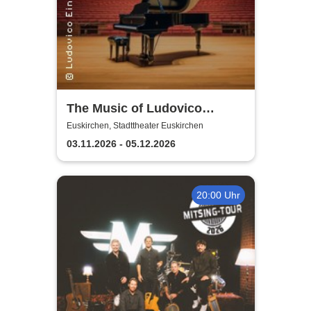
The Music of Ludovico
Einaudi: Tribute-
Euskirchen, Stadttheater Euskirchen
Klavierkonzert - Ludovico
03.11.2026 - 05.12.2026
Einaudi Tribute bei
Kerzenschein
20:00 Uhr