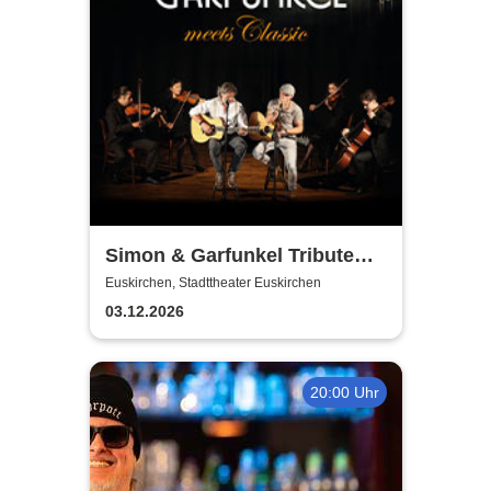
Simon & Garfunkel Tribute
meets Classic - Duo
Euskirchen, Stadttheater Euskirchen
Graceland
03.12.2026
20:00 Uhr