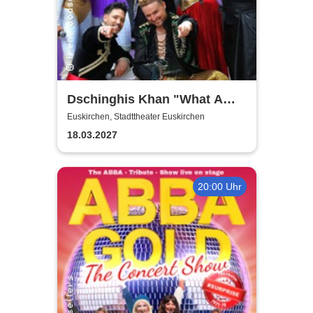
Dschinghis Khan "What A
Wonderful World" - Die
Euskirchen, Stadttheater Euskirchen
Legende auf Tournee
18.03.2027
20:00 Uhr