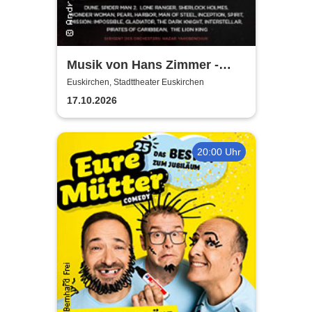
Musik von Hans Zimmer -
gespielt von Lords of the
Euskirchen, Stadttheater Euskirchen
Sound
17.10.2026
20:00 Uhr