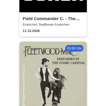
Field Commander C. - The
Songs of Leonard Cohen
Euskirchen, Stadttheater Euskirchen
11.12.2026
20:00 Uhr