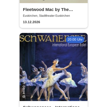
Fleetwood Mac by The
Cosmic Carnival - The
Euskirchen, Stadttheater Euskirchen
Incredible Story
13.12.2026
20:00 Uhr