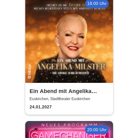
18:00 Uhr
Ein Abend mit Angelika
Milster - Jubiläumstournee
Euskirchen, Stadttheater Euskirchen
2027
24.01.2027
20:00 Uhr