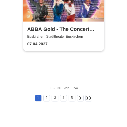
ABBA Gold - The Concert
Show #Emotion
Euskirchen, Stadttheater Euskirchen
07.04.2027
1 - 30 von 154
1
2
3
4
5
❯
❯❯