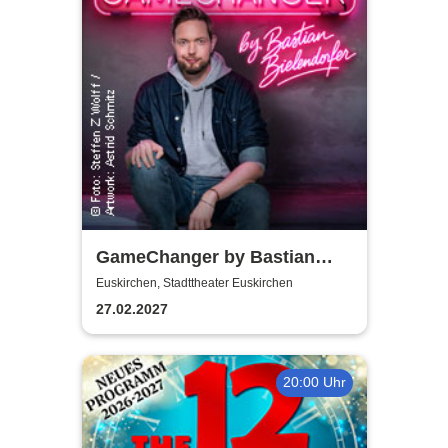
GameChanger by Bastian
Bielendorfer
Euskirchen, Stadttheater Euskirchen
27.02.2027
20:00 Uhr