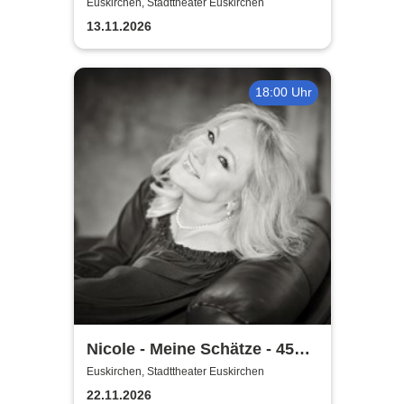
Experience
Euskirchen, Stadttheater Euskirchen
13.11.2026
18:00 Uhr
Nicole - Meine Schätze - 45
Jahre Jubiläumstour
Euskirchen, Stadttheater Euskirchen
22.11.2026