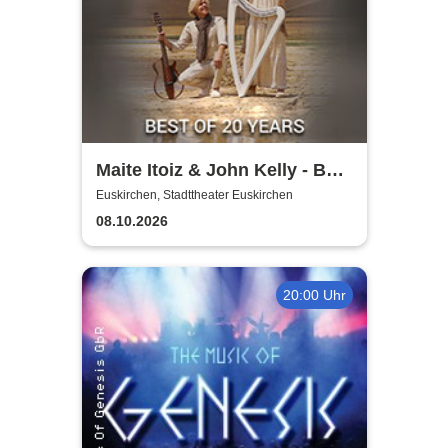
Maite Itoiz & John Kelly - Best
of 20 Years - Anniversary
Euskirchen, Stadttheater Euskirchen
Tour 2026
08.10.2026
20:00 Uhr