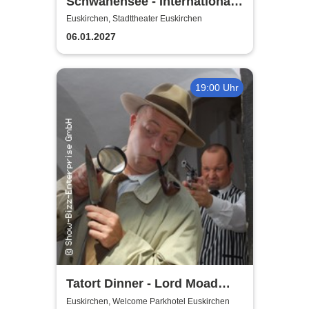
Schwanensee - International
European Ballet
Euskirchen, Stadttheater Euskirchen
06.01.2027
19:00 Uhr
Tatort Dinner - Lord Moad
lässt bitten!
Euskirchen, Welcome Parkhotel Euskirchen