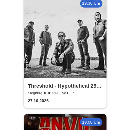
19:30 Uhr
Threshold - Hypothetical 25th
Anniversary Tour
Siegburg, KUBANA Live Club
27.10.2026
19:00 Uhr