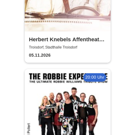
Herbert Knebels Affentheater
- Voll Karacho!
Troisdorf, Stadthalle Troisdorf
05.11.2026
20:00 Uhr