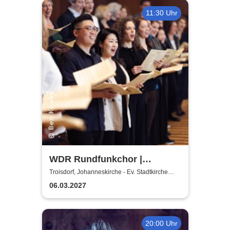
11:30 Uhr
WDR Rundfunkchor |
Kommissar Krächz in der
Troisdorf, Johanneskirche - Ev. Stadtkirche
Troisdorf
Kirche
06.03.2027
20:00 Uhr