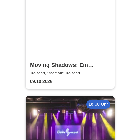
Moving Shadows: Ein
Schattentheater, das alles in
Troisdorf, Stadthalle Troisdorf
den Schatten stellt - On Fire
09.10.2026
18:00 Uhr