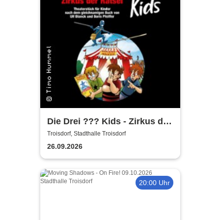
Die Drei ??? Kids - Zirkus der
Rätsel
Troisdorf, Stadthalle Troisdorf
26.09.2026
20:00 Uhr