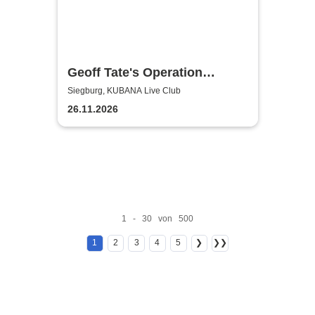
Geoff Tate's Operation
Mindcrime - The Final
Siegburg, KUBANA Live Club
Chapter
26.11.2026
1 - 30 von 500
1
2
3
4
5
❯
❯❯