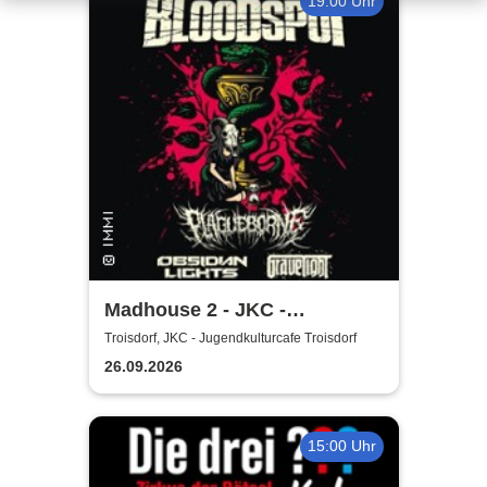
19:00 Uhr
Madhouse 2 - JKC -
Jugendkulturcafe Troisdorf
Troisdorf, JKC - Jugendkulturcafe Troisdorf
26.09.2026
15:00 Uhr