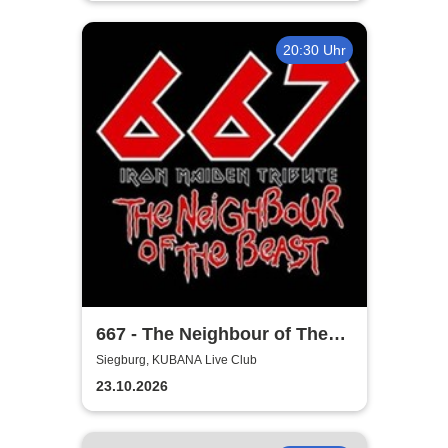
20:30 Uhr
667 - The Neighbour of The
Beast
Siegburg, KUBANA Live Club
23.10.2026