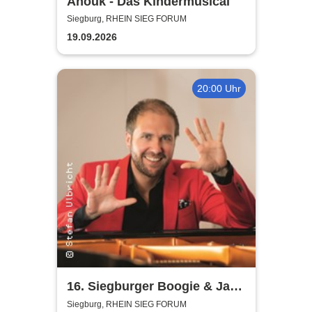
Anouk - Das Kindermusical
Siegburg, RHEIN SIEG FORUM
19.09.2026
20:00 Uhr
16. Siegburger Boogie & Jazz
Night
Siegburg, RHEIN SIEG FORUM