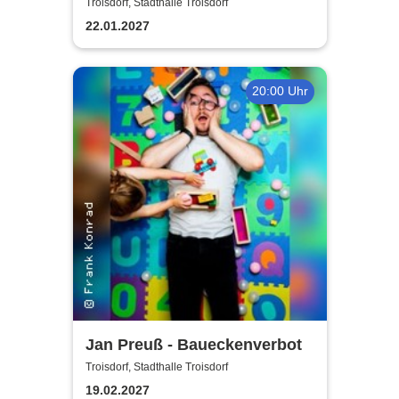
Jürgens - Das Konzert mit
Troisdorf, Stadthalle Troisdorf
Alex Parker
22.01.2027
20:00 Uhr
Jan Preuß - Baueckenverbot
Troisdorf, Stadthalle Troisdorf
19.02.2027