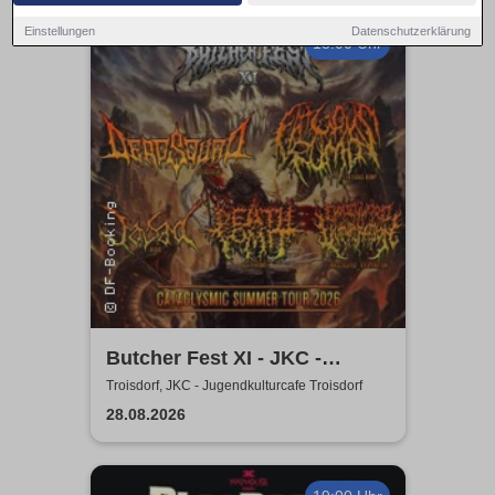
Einstellungen
Datenschutzerklärung
18:00 Uhr
Butcher Fest XI - JKC -
Jugendkulturcafe Troisdorf
Troisdorf, JKC - Jugendkulturcafe Troisdorf
28.08.2026