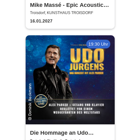
Mike Massé - Epic Acoustic
Classic Rock in Concert
Troisdorf, KUNSTHAUS TROISDORF
16.01.2027
19:30 Uhr
Die Hommage an Udo