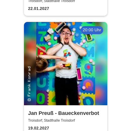
Jürgens - Das Konzert mit
Troisdorf, Stadthalle Troisdorf
Alex Parker
22.01.2027
20:00 Uhr
Jan Preuß - Baueckenverbot
Troisdorf, Stadthalle Troisdorf
19.02.2027