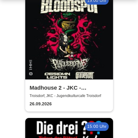
19:00 Uhr
Madhouse 2 - JKC -
Jugendkulturcafe Troisdorf
Troisdorf, JKC - Jugendkulturcafe Troisdorf
26.09.2026
15:00 Uhr