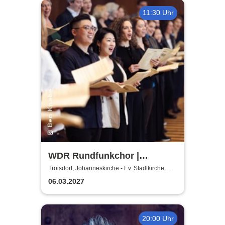
11:30 Uhr
WDR Rundfunkchor |
Kommissar Krächz in der
Troisdorf, Johanneskirche - Ev. Stadtkirche
Troisdorf
Kirche
06.03.2027
20:00 Uhr