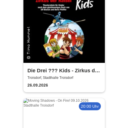
Die Drei ??? Kids - Zirkus der
Rätsel
Troisdorf, Stadthalle Troisdorf
26.09.2026
20:00 Uhr