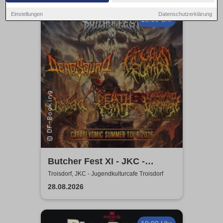
Einstellungen
Datenschutzerklärung
18:00 Uhr
Butcher Fest XI - JKC -
Jugendkulturcafe Troisdorf
Troisdorf, JKC - Jugendkulturcafe Troisdorf
28.08.2026