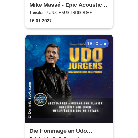
Mike Massé - Epic Acoustic
Classic Rock in Concert
Troisdorf, KUNSTHAUS TROISDORF
16.01.2027
19:30 Uhr
Die Hommage an Udo