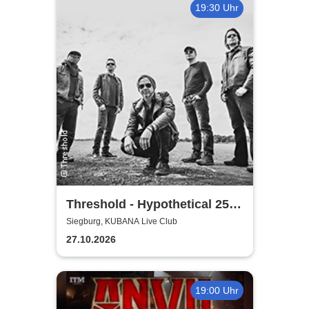
19:30 Uhr
Threshold - Hypothetical 25th
Anniversary Tour
Siegburg, KUBANA Live Club
27.10.2026
19:00 Uhr