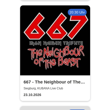
20:30 Uhr
667 - The Neighbour of The
Beast
Siegburg, KUBANA Live Club
23.10.2026