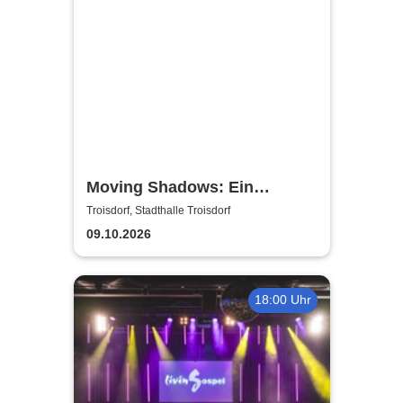
Moving Shadows: Ein
Schattentheater, das alles in
Troisdorf, Stadthalle Troisdorf
den Schatten stellt - On Fire
09.10.2026
18:00 Uhr