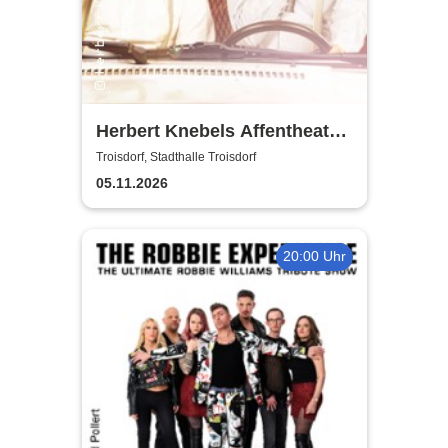
Herbert Knebels Affentheater
- Voll Karacho!
Troisdorf, Stadthalle Troisdorf
05.11.2026
20:00 Uhr