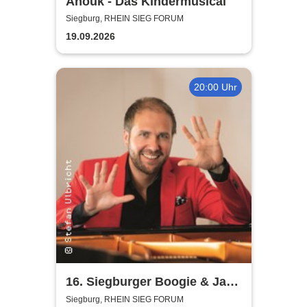
Anouk - Das Kindermusical
Siegburg, RHEIN SIEG FORUM
19.09.2026
20:00 Uhr
16. Siegburger Boogie & Jazz
Night
Siegburg, RHEIN SIEG FORUM