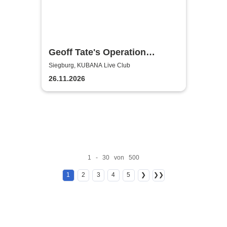
Geoff Tate's Operation
Mindcrime - The Final
Siegburg, KUBANA Live Club
Chapter
26.11.2026
1 - 30 von 500
1
2
3
4
5
❯
❯❯