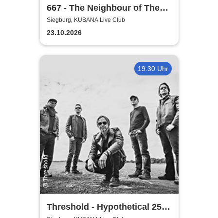
667 - The Neighbour of The
Beast
Siegburg, KUBANA Live Club
23.10.2026
19:30 Uhr
Threshold - Hypothetical 25th