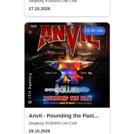
Anniversary Tour
Siegburg, KUBANA Live Club
27.10.2026
19:00 Uhr
Anvil - Pounding the Past
Tour
Siegburg, KUBANA Live Club
29.10.2026