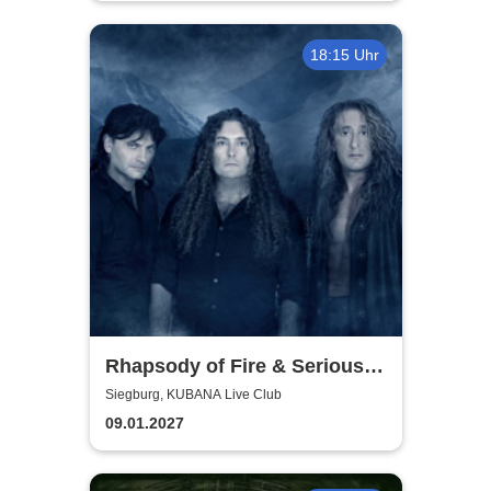
18:15 Uhr
Rhapsody of Fire & Serious
Black - Motocultor Tour 2027
Siegburg, KUBANA Live Club
09.01.2027