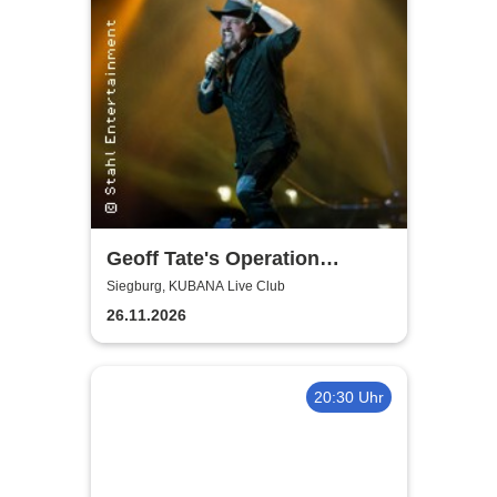
Geoff Tate's Operation
Mindcrime - The Final
Siegburg, KUBANA Live Club
Chapter
26.11.2026
20:30 Uhr