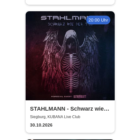
20:00 Uhr
STAHLMANN - Schwarz wie
der Tod Tour 2026
Siegburg, KUBANA Live Club
30.10.2026