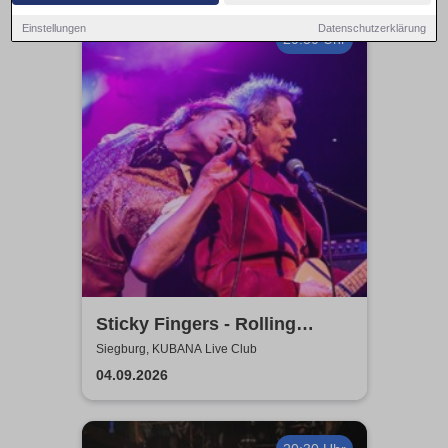
Einstellungen
Datenschutzerklärung
20:30 Uhr
Sticky Fingers - Rolling
Stones Tribute
Siegburg, KUBANA Live Club
04.09.2026