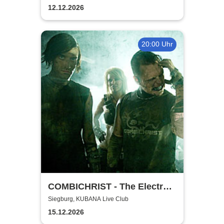
12.12.2026
20:00 Uhr
COMBICHRIST - The Electro
Combichristmas Tour 2026
Siegburg, KUBANA Live Club
15.12.2026