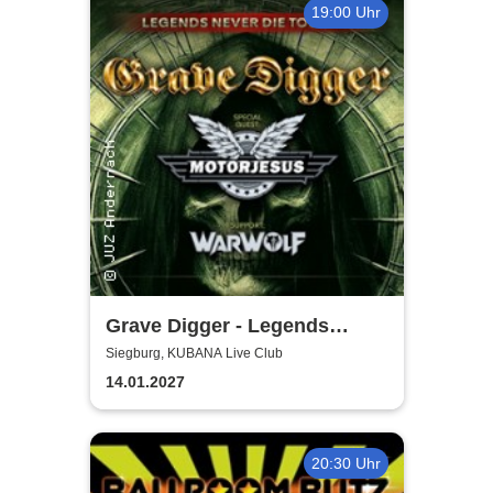
19:00 Uhr
Grave Digger - Legends
Never Die Tour '27
Siegburg, KUBANA Live Club
14.01.2027
20:30 Uhr