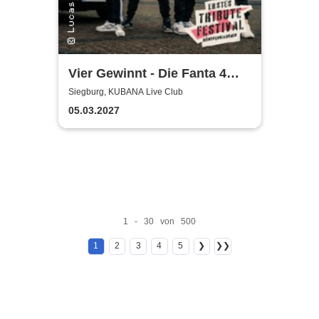
Vier Gewinnt - Die Fanta 4
Tributeband
Siegburg, KUBANA Live Club
05.03.2027
1 - 30 von 500
1
2
3
4
5
❯
❯❯