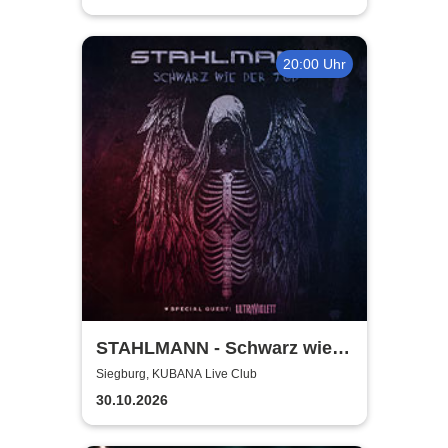
20:00 Uhr
STAHLMANN - Schwarz wie
der Tod Tour 2026
Siegburg, KUBANA Live Club
30.10.2026