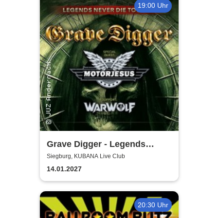
19:00 Uhr
Grave Digger - Legends
Never Die Tour '27
Siegburg, KUBANA Live Club
14.01.2027
20:30 Uhr