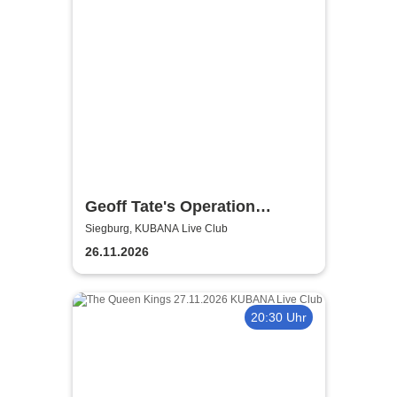
Geoff Tate's Operation
Mindcrime - The Final
Siegburg, KUBANA Live Club
Chapter
26.11.2026
20:30 Uhr