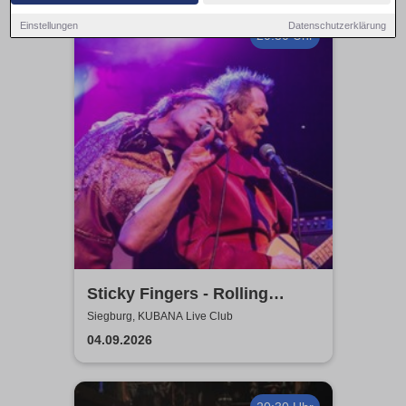
Einstellungen
Datenschutzerklärung
20:30 Uhr
Sticky Fingers - Rolling
Stones Tribute
Siegburg, KUBANA Live Club
04.09.2026