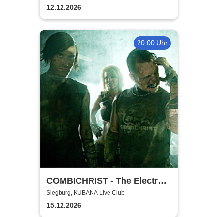
12.12.2026
20:00 Uhr
COMBICHRIST - The Electro
Combichristmas Tour 2026
Siegburg, KUBANA Live Club
15.12.2026