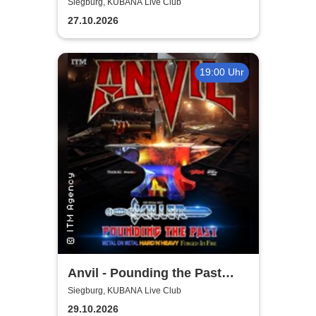
Anniversary Tour
Siegburg, KUBANA Live Club
27.10.2026
19:00 Uhr
Anvil - Pounding the Past
Tour
Siegburg, KUBANA Live Club
29.10.2026