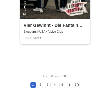
Vier Gewinnt - Die Fanta 4
Tributeband
Siegburg, KUBANA Live Club
05.03.2027
1 - 30 von 500
1
2
3
4
5
❯
❯❯