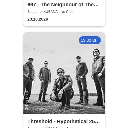
667 - The Neighbour of The
Beast
Siegburg, KUBANA Live Club
23.10.2026
19:30 Uhr
Threshold - Hypothetical 25th