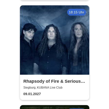
18:15 Uhr
Rhapsody of Fire & Serious
Black - Motocultor Tour 2027
Siegburg, KUBANA Live Club
09.01.2027