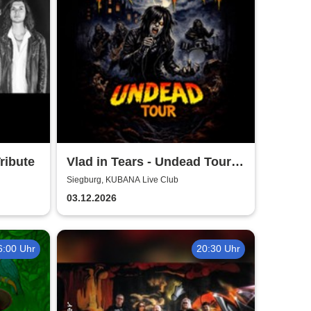
ribute
Vlad in Tears - Undead Tour
2026
Siegburg, KUBANA Live Club
03.12.2026
6:00 Uhr
20:30 Uhr