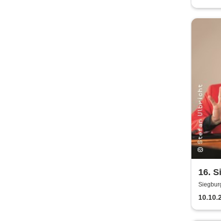
16. S
Night
Siegbur
10.10.