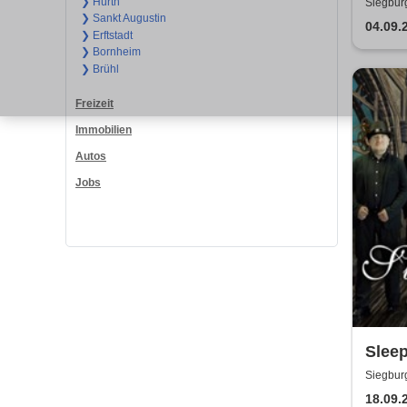
Stone
❯ Hürth
Siegbur
❯ Sankt Augustin
04.09.
❯ Erftstadt
❯ Bornheim
❯ Brühl
Freizeit
Immobilien
Autos
Jobs
Sleep
Tribu
Siegbur
18.09.