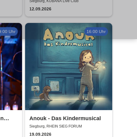
Authentic Manowar Tribute
Siegburg, KUBANA Live Club
12.09.2026
9:00 Uhr
16:00 Uhr
un
Anouk - Das Kindermusical
Siegburg, RHEIN SIEG FORUM
19.09.2026