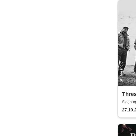
Thres
Anniv
Siegbur
27.10.