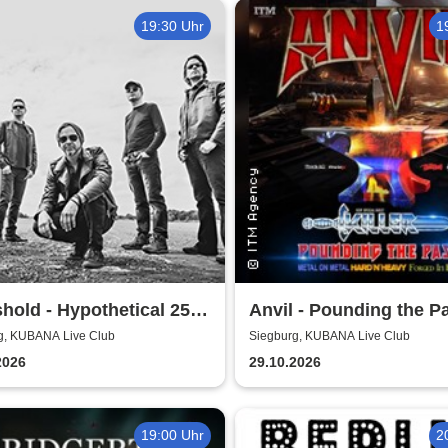
19:30 Uhr
1
hold - Hypothetical 25th
Anvil - Pounding the P
ersary Tour
Tour
g, KUBANA Live Club
Siegburg, KUBANA Live Club
2026
29.10.2026
19:00 Uhr
2