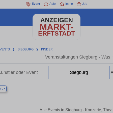
Event
Auto
Immo
Job
ANZEIGEN
MARKT-
ERFTSTADT
VENTS
❯
SIEGBURG
❯
KINDER
Veranstaltungen Siegburg - Was is
×
urg
Alle Events in Siegburg - Konzerte, The