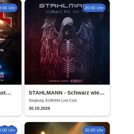
9:00 Uhr
20:00 Uhr
ast
STAHLMANN - Schwarz wie
der Tod Tour 2026
Siegburg, KUBANA Live Club
30.10.2026
0:00 Uhr
20:00 Uhr