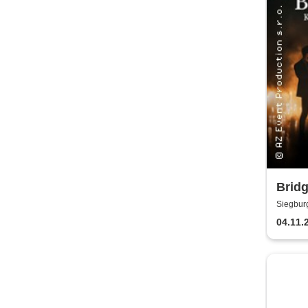
Bridg
Kerz
Siegbur
04.11.