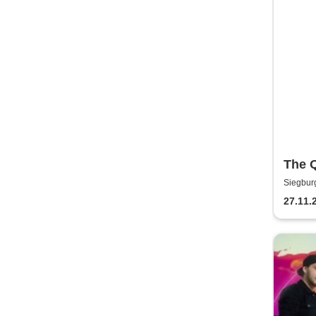
The 
Siegbur
27.11.