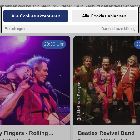
len wissen was los ist in Siegburg? Erleben Sie in Siegburg vielseitiges Event-An
oder aufregende Veranstaltungen in Siegburg – hier finde
Alle Cookies akzeptieren
Alle Cookies ablehnen
Einstellungen
Datenschutzerklärung
20:30 Uhr
2
y Fingers - Rolling
Beatles Revival Band