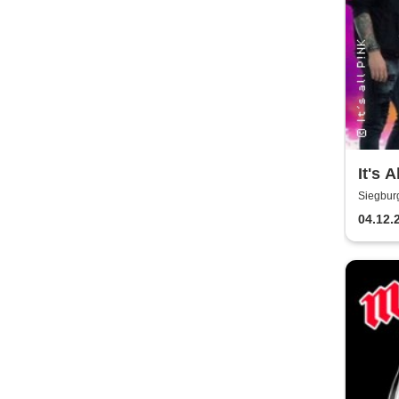
It's A
Siegbur
04.12.