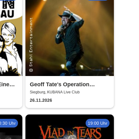
Eine
Geoff Tate's Operation
Mindcrime - The Final
Siegburg, KUBANA Live Club
Chapter
26.11.2026
0:30 Uhr
19:00 Uhr