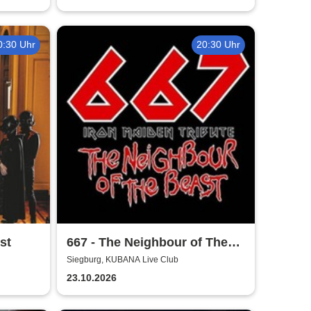
0:30 Uhr
20:30 Uhr
st
667 - The Neighbour of The
Beast
Siegburg, KUBANA Live Club
23.10.2026