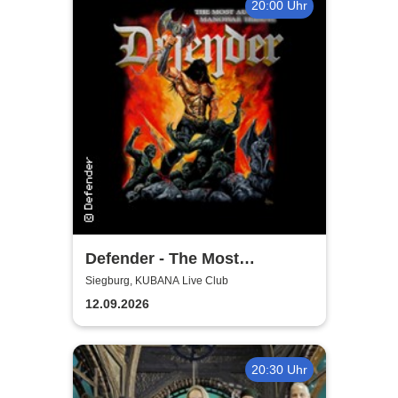
20:00 Uhr
Defender - The Most
Authentic Manowar Tribute
Siegburg, KUBANA Live Club
12.09.2026
20:30 Uhr