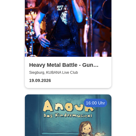
Heavy Metal Battle - Gun
Barrel, Warwolf + 1
Siegburg, KUBANA Live Club
19.09.2026
16:00 Uhr