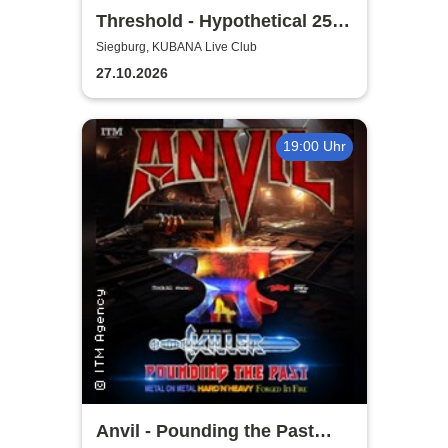
Threshold - Hypothetical 25th
Anniversary Tour
Siegburg, KUBANA Live Club
27.10.2026
19:00 Uhr
Anvil - Pounding the Past