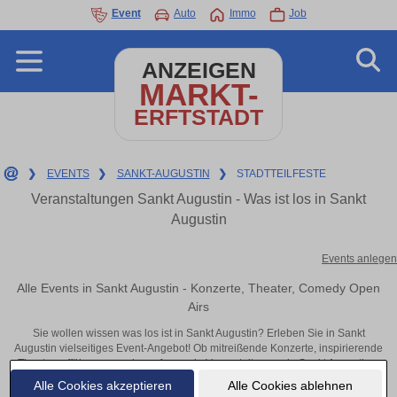
Event
Auto
Immo
Job
ANZEIGEN
MARKT-
ERFTSTADT
❯
EVENTS
❯
SANKT-AUGUSTIN
❯
STADTTEILFESTE
Veranstaltungen Sankt Augustin - Was ist los in Sankt
Augustin
Events anlegen
Alle Events in Sankt Augustin - Konzerte, Theater, Comedy Open
Airs
Sie wollen wissen was los ist in Sankt Augustin? Erleben Sie in Sankt
Augustin vielseitiges Event-Angebot! Ob mitreißende Konzerte, inspirierende
Theateraufführungen oder aufregende Veranstaltungen in Sankt Augustin –
hier finden alles im Überblick und Tickets.
Alle Cookies akzeptieren
Alle Cookies ablehnen