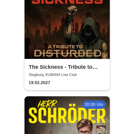
The Sickness - Tribute to
Disturbed
Siegburg, KUBANA Live Club
19.02.2027
20:00 Uhr