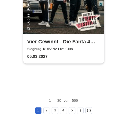
Vier Gewinnt - Die Fanta 4
Tributeband
Siegburg, KUBANA Live Club
05.03.2027
1 - 30 von 500
1
2
3
4
5
❯
❯❯