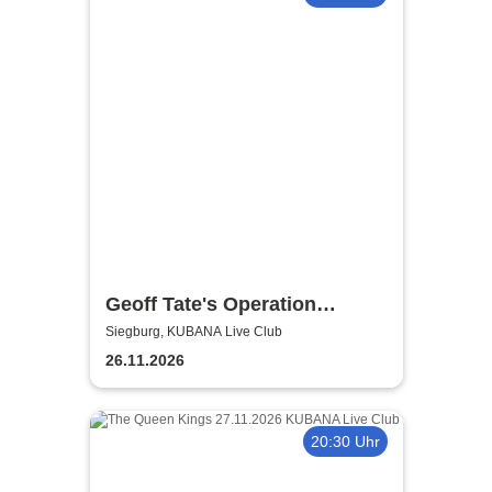
Geoff Tate's Operation
Mindcrime - The Final
Siegburg, KUBANA Live Club
Chapter
26.11.2026
20:30 Uhr