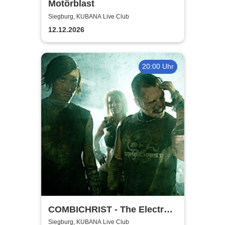
Motörblast
Siegburg, KUBANA Live Club
12.12.2026
20:00 Uhr
COMBICHRIST - The Electro
Combichristmas Tour 2026
Siegburg, KUBANA Live Club