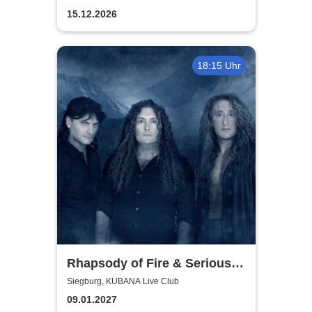
15.12.2026
18:15 Uhr
Rhapsody of Fire & Serious
Black - Motocultor Tour 2027
Siegburg, KUBANA Live Club
09.01.2027