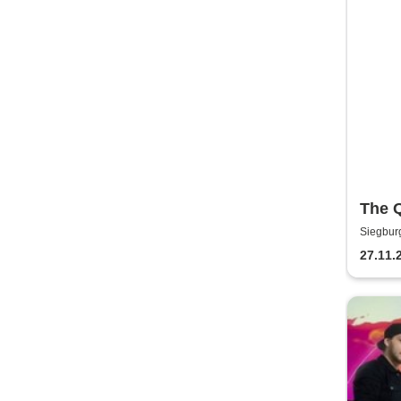
The 
Siegbur
27.11.