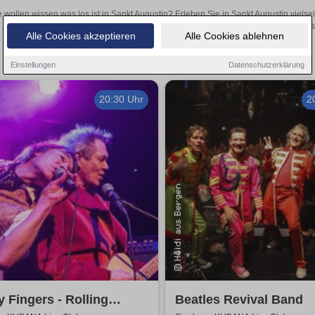
e wollen wissen was los ist in Sankt Augustin? Erleben Sie in Sankt Augustin viels
Theateraufführungen oder aufregende Veranstaltungen in Sankt Augustin
Alle Cookies akzeptieren
Alle Cookies ablehnen
Einstellungen
Datenschutzerklärung
20:30 Uhr
2
y Fingers - Rolling
Beatles Revival Band