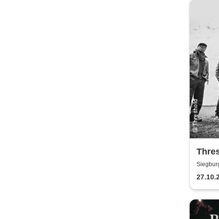
Thres
Anniv
Siegbur
27.10.