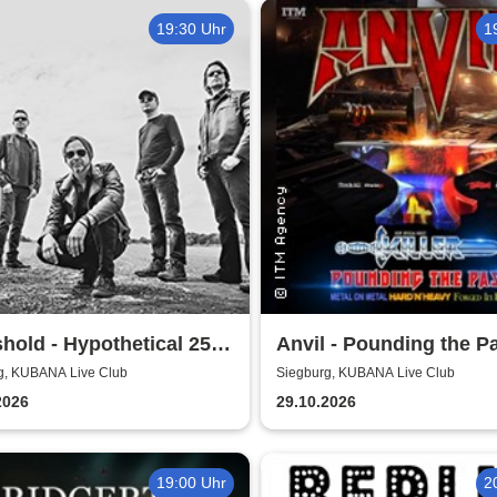
19:30 Uhr
1
hold - Hypothetical 25th
Anvil - Pounding the P
ersary Tour
Tour
g, KUBANA Live Club
Siegburg, KUBANA Live Club
2026
29.10.2026
19:00 Uhr
2