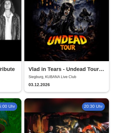
ribute
Vlad in Tears - Undead Tour
2026
Siegburg, KUBANA Live Club
03.12.2026
6:00 Uhr
20:30 Uhr