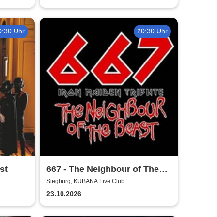
0:30 Uhr
20:30 Uhr
st
667 - The Neighbour of The
Beast
Siegburg, KUBANA Live Club
23.10.2026