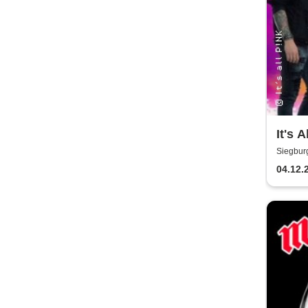
It's A
Siegbur
04.12.