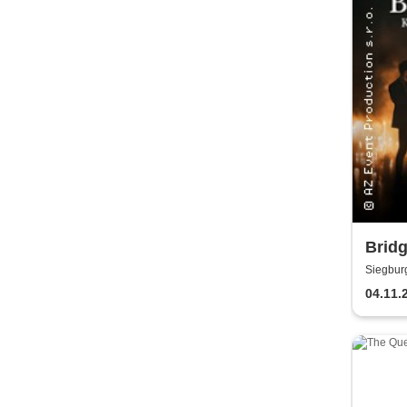
Bridg
Kerz
Siegbur
04.11.