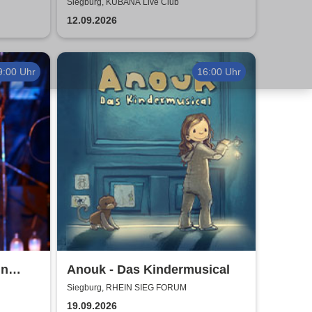
Authentic Manowar Tribute
Siegburg, KUBANA Live Club
12.09.2026
9:00 Uhr
16:00 Uhr
un
Anouk - Das Kindermusical
Siegburg, RHEIN SIEG FORUM
19.09.2026