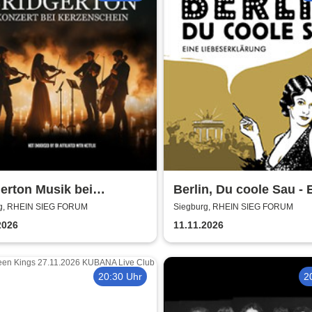
erton Musik bei
Berlin, Du coole Sau - 
enschein
Liebeserklärung
g, RHEIN SIEG FORUM
Siegburg, RHEIN SIEG FORUM
2026
11.11.2026
20:30 Uhr
2