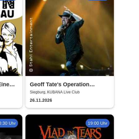
Eine
Geoff Tate's Operation
Mindcrime - The Final
Siegburg, KUBANA Live Club
Chapter
26.11.2026
0:30 Uhr
19:00 Uhr