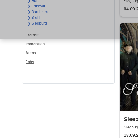
Stone
❯ Hürth
Siegbur
❯ Erftstadt
04.09.
❯ Bornheim
❯ Brühl
❯ Siegburg
Freizeit
Immobilien
Autos
Jobs
Sleep
Tribu
Siegbur
18.09.