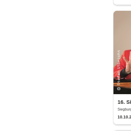
16. S
Night
Siegbur
10.10.