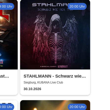
9:00 Uhr
20:00 Uhr
ast
STAHLMANN - Schwarz wie
der Tod Tour 2026
Siegburg, KUBANA Live Club
30.10.2026
0:00 Uhr
20:00 Uhr