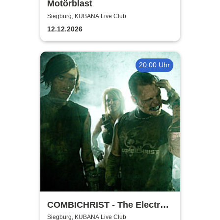
Motörblast
Siegburg, KUBANA Live Club
12.12.2026
20:00 Uhr
COMBICHRIST - The Electro
Combichristmas Tour 2026
Siegburg, KUBANA Live Club