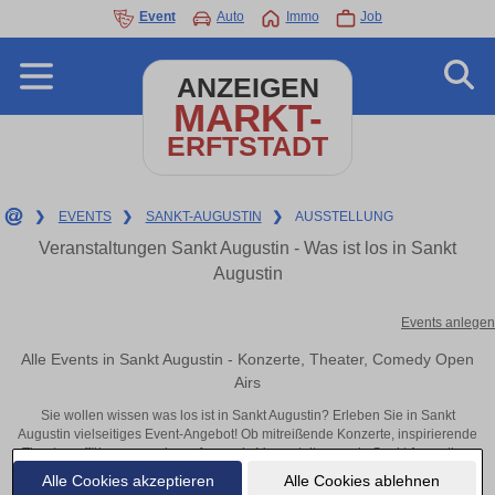
Event
Auto
Immo
Job
ANZEIGEN
MARKT-
ERFTSTADT
❯
EVENTS
❯
SANKT-AUGUSTIN
❯
AUSSTELLUNG
Veranstaltungen Sankt Augustin - Was ist los in Sankt
Augustin
Events anlegen
Alle Events in Sankt Augustin - Konzerte, Theater, Comedy Open
Airs
Sie wollen wissen was los ist in Sankt Augustin? Erleben Sie in Sankt
Augustin vielseitiges Event-Angebot! Ob mitreißende Konzerte, inspirierende
Theateraufführungen oder aufregende Veranstaltungen in Sankt Augustin –
hier finden alles im Überblick und Tickets.
Alle Cookies akzeptieren
Alle Cookies ablehnen