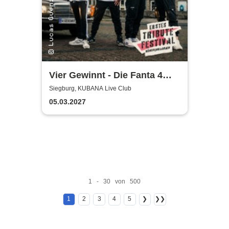
Vier Gewinnt - Die Fanta 4
Tributeband
Siegburg, KUBANA Live Club
05.03.2027
1 - 30 von 500
1
2
3
4
5
❯
❯❯