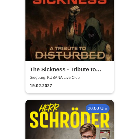
The Sickness - Tribute to
Disturbed
Siegburg, KUBANA Live Club
19.02.2027
20:00 Uhr