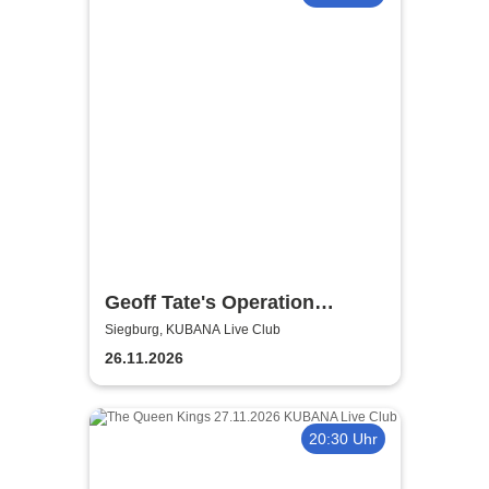
Geoff Tate's Operation
Mindcrime - The Final
Siegburg, KUBANA Live Club
Chapter
26.11.2026
20:30 Uhr