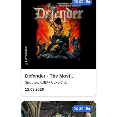
20:00 Uhr
Defender - The Most
Authentic Manowar Tribute
Siegburg, KUBANA Live Club
12.09.2026
20:30 Uhr