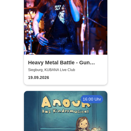
Heavy Metal Battle - Gun
Barrel, Warwolf + 1
Siegburg, KUBANA Live Club
19.09.2026
16:00 Uhr