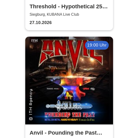
Threshold - Hypothetical 25th
Anniversary Tour
Siegburg, KUBANA Live Club
27.10.2026
19:00 Uhr
Anvil - Pounding the Past