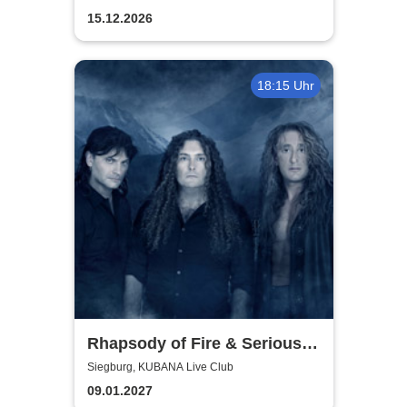
15.12.2026
18:15 Uhr
Rhapsody of Fire & Serious
Black - Motocultor Tour 2027
Siegburg, KUBANA Live Club
09.01.2027