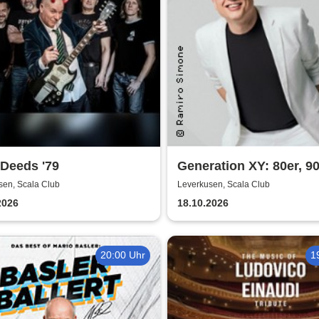
 Deeds '79
Generation XY: 80er, 9
das Leben heute - Die
sen, Scala Club
Leverkusen, Scala Club
Comedy-Show mit Olaf
2026
18.10.2026
20:00 Uhr
1