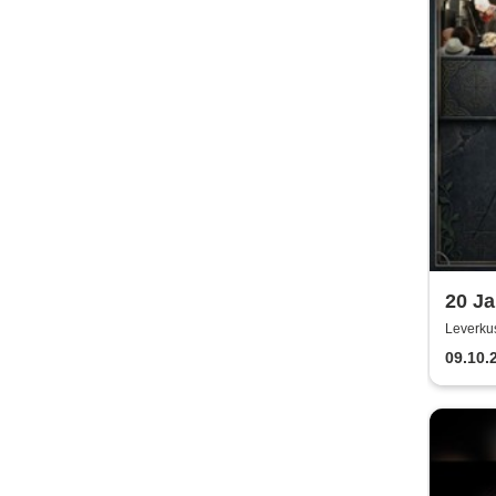
20 Ja
| Exp
Leverku
09.10.