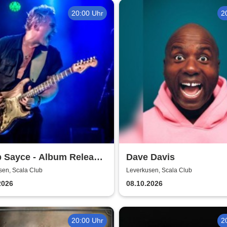
20:00 Uhr
2
p Sayce - Album Release
Dave Davis
our 2026
sen, Scala Club
Leverkusen, Scala Club
2026
08.10.2026
20:00 Uhr
2