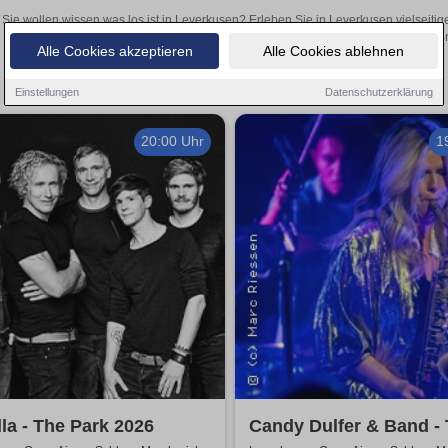
Sie wollen wissen was los ist in Leverkusen? Erleben Sie in Leverkusen vielseiti
Theateraufführungen oder aufregende Veranstaltungen in Leverkusen –
Alle Cookies akzeptieren
Alle Cookies ablehnen
Einstellungen
Datenschutzerklärung
20:00 Uhr
1
la - The Park 2026
Candy Dulfer & Band -