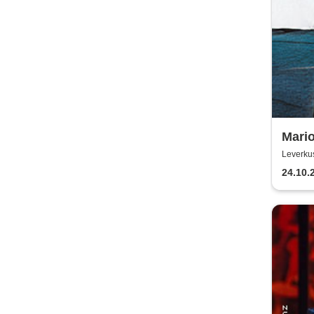
Mari
BALL
Leverku
24.10.