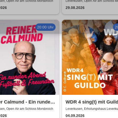
Park 2026
sen, Open Air am Schloss Morsbroich
Leverkusen, Open Air am Schloss M
2026
29.08.2026
20:00 Uhr
2
r Calmund - Ein runder
WDR 4 sing(t) mit Guil
 mit Fußball &
sen, Open Air am Schloss Morsbroich
Leverkusen, Erholungshaus Leverk
nden
2026
04.09.2026