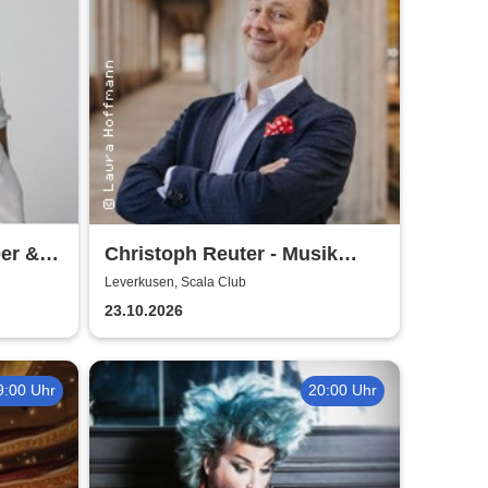
0er &
Christoph Reuter - Musik
macht sexy! (außer manche)
Leverkusen, Scala Club
 Bossi
23.10.2026
9:00 Uhr
20:00 Uhr