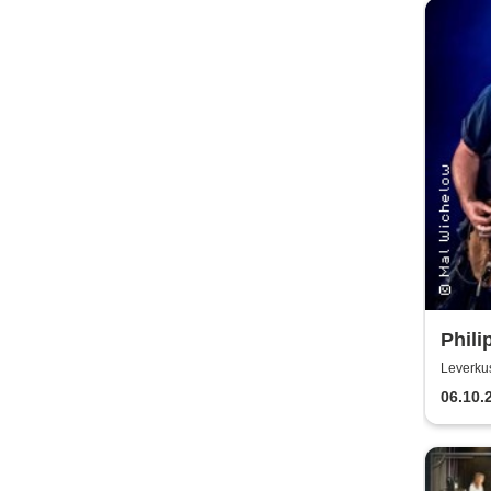
Phili
EU T
Leverku
06.10.