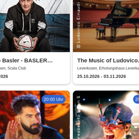
o Basler - BASLER
The Music of Ludovico
ERT - Best of
Einaudi: Tribute-
sen, Scala Club
Leverkusen, Erholungshaus Leverk
Klavierkonzert - Ludov
2026
25.10.2026 - 03.11.2026
Einaudi Tribute bei
Kerzenschein
20:00 Uhr
2