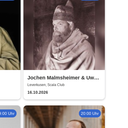
Jochen Malmsheimer & Uwe
Rössler
Leverkusen, Scala Club
16.10.2026
9:00 Uhr
20:00 Uhr