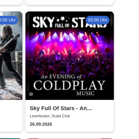
0:00 Uhr
20:00 Uhr
Sky Full Of Stars - An
Evening Of Coldplay Music
Leverkusen, Scala Club
26.09.2026