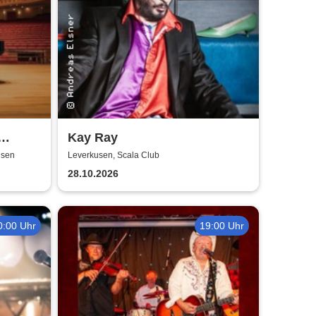
Kay Ray
usen
Leverkusen, Scala Club
ico
28.10.2026
0:00 Uhr
19:00 Uhr