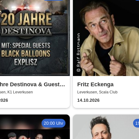
hre Destinova & Guests
Fritz Eckenga
lisz & Black Balloons
sen, K1 Leverkusen
Leverkusen, Scala Club
2026
14.10.2026
20:00 Uhr
1