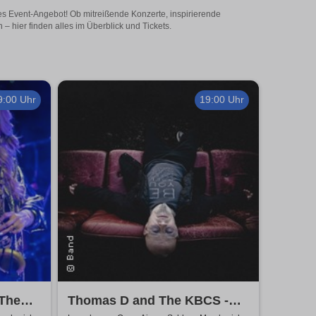
ges Event-Angebot! Ob mitreißende Konzerte, inspirierende
 hier finden alles im Überblick und Tickets.
9:00 Uhr
19:00 Uhr
 The
Thomas D and The KBCS -