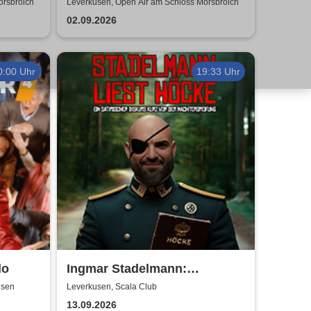
Neocortex Tour 2026
orsbroich
Leverkusen, Open Air am Schloss Morsbroich
02.09.2026
0:00 Uhr
19:33 Uhr
do
Ingmar Stadelmann:
Stadelmann liest Höcke - ein
usen
Leverkusen, Scala Club
satirischer Diskurs
13.09.2026