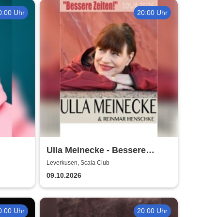
0:00 Uhr
20:00 Uhr
Ulla Meinecke - Bessere
Zeiten Tour
Leverkusen, Scala Club
09.10.2026
0:00 Uhr
20:00 Uhr