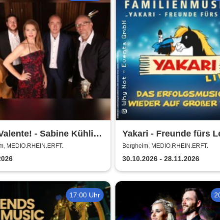
Valente! - Sabine Kühlich
Yakari - Freunde fürs L
g Seidel Trio - Tribute to
Das Musical für die ga
m, MEDIO.RHEIN.ERFT.
Bergheim, MEDIO.RHEIN.ERFT.
ina Vatente
Familie
2026
30.10.2026 - 28.11.2026
17:00 Uhr
2