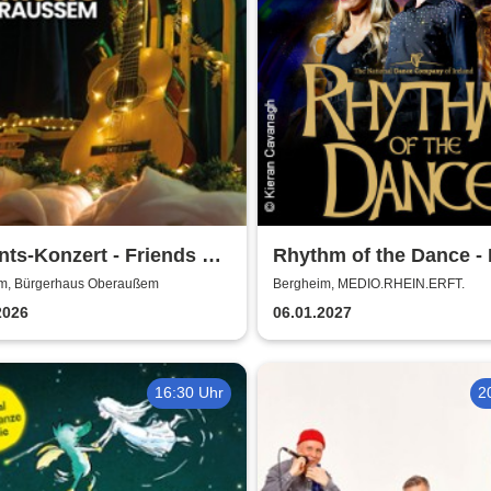
ts-Konzert - Friends of
Rhythm of the Dance - 
c Oberaussem
2027
m, Bürgerhaus Oberaußem
Bergheim, MEDIO.RHEIN.ERFT.
2026
06.01.2027
16:30 Uhr
2