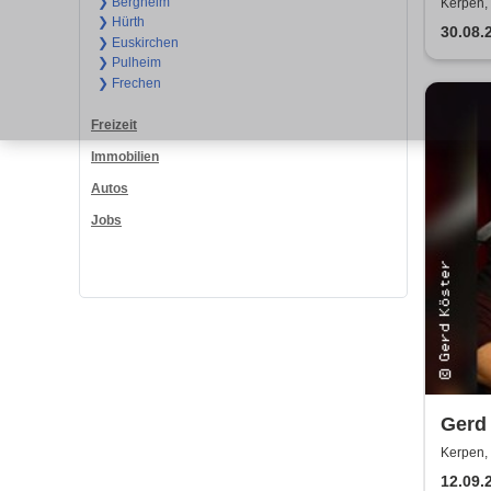
Somm
❯ Bergheim
Kerpen,
❯ Hürth
30.08.
❯ Euskirchen
❯ Pulheim
❯ Frechen
Freizeit
Immobilien
Autos
Jobs
Gerd 
Dei
Kerpen,
12.09.