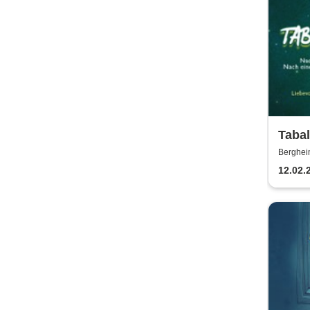
Tabal
drach
Berghei
ganze
12.02.