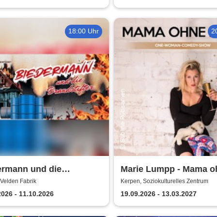
18:00 Uhr
2
ermann und die
Marie Lumpp - Mama o
stifter -
Plan
Velden Fabrik
Kerpen, Soziokulturelles Zentrum
erensemble dell' arte
2026 - 11.10.2026
19.09.2026 - 13.03.2027