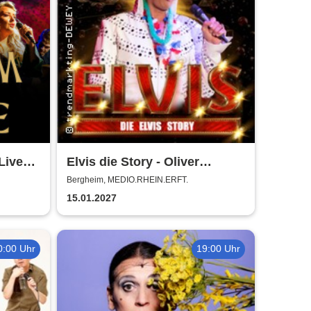
Live
Elvis die Story - Oliver
Steinhoff + Band
Bergheim, MEDIO.RHEIN.ERFT.
15.01.2027
0:00 Uhr
19:00 Uhr