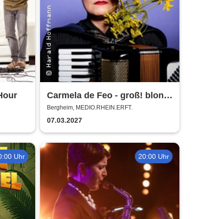
Hour
Carmela de Feo - groß! blond!
erfolgreich!
Bergheim, MEDIO.RHEIN.ERFT.
07.03.2027
0:00 Uhr
20:00 Uhr