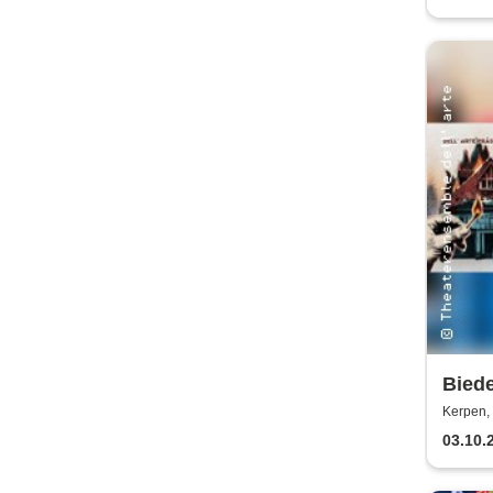
Bied
Brand
Kerpen, 
Theat
03.10.
e.V.