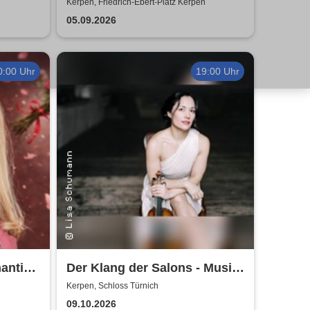
e
- Klüngelköpp, Druckluft,
Kerpen, Friedrich-Ebert-Platz Kerpen
Planschemalöör, Paveier
05.09.2026
0:00 Uhr
19:00 Uhr
antik,
Der Klang der Salons - Musik
und Gesellschaft bei Marcel
Kerpen, Schloss Türnich
Proust
09.10.2026