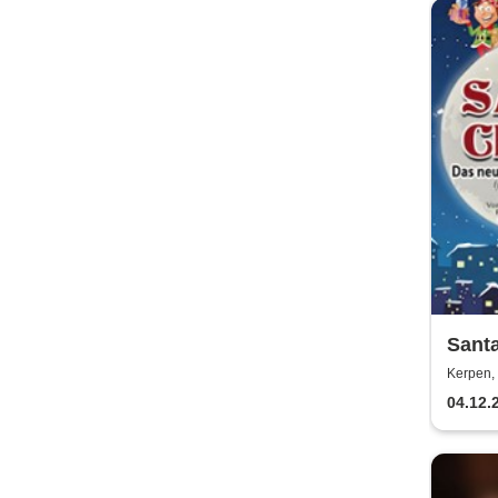
Santa
Weihn
Kerpen, 
nur) 
04.12.