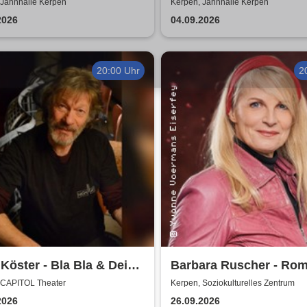
erkonzerte 2026
Morden durch bewusst
 Jahnhalle Kerpen
Kerpen, Jahnhalle Kerpen
Ernährung
2026
04.09.2026
20:00 Uhr
2
Köster - Bla Bla & Dei
Barbara Ruscher - Rom
aber zack, zack!
 CAPITOL Theater
Kerpen, Soziokulturelles Zentrum
2026
26.09.2026