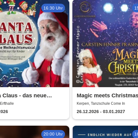
16:30 Uhr
1
 Claus - das neue
Magic meets Christmas
achtsmusical (nicht
Tanzschule Come In
Erfthalle
Kerpen, Tanzschule Come In
für Kinder
2026
26.12.2026 - 03.01.2027
20:00 Uhr
1