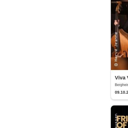
Viva 
& Jör
Berghei
Catar
09.10.