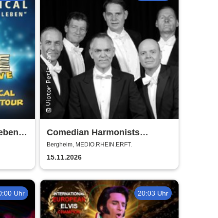
eben -
Comedian Harmonists
nze
Forever - Das Leben ein
Bergheim, MEDIO.RHEIN.ERFT.
Konzert
15.11.2026
0:00 Uhr
20:03 Uhr