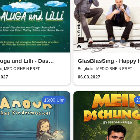
uga und Lilli - Das
GlasBlasSing - Happy 
enstarke Musical für die
m, MEDIO.RHEIN.ERFT.
Bergheim, MEDIO.RHEIN.ERFT.
 Familie
2027
06.03.2027
16:00 Uhr
2