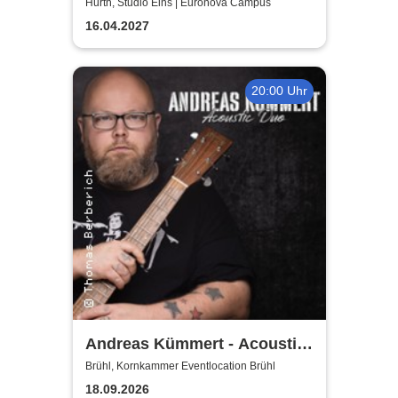
Hürth, Studio Eins | Euronova Campus
16.04.2027
20:00 Uhr
Andreas Kümmert - Acoustic
Duo
Brühl, Kornkammer Eventlocation Brühl
18.09.2026