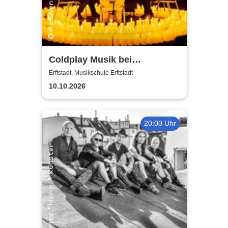
Coldplay Musik bei
Kerzenschein
Erftstadt, Musikschule Erftstadt
10.10.2026
20:00 Uhr