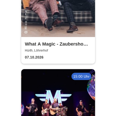
What A Magic - Zaubershow
mit Toby Rudolph und Nico
Hürth, Löhrerhof
Nimz
07.10.2026
15:00 Uhr