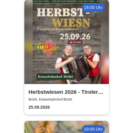
18:00 Uhr
Herbstwiesen 2026 - Tiroler
Partymander live |
Brühl, Kaiserbahnhof Brühl
Kaiserbahnhof Brühl
25.09.2026
19:00 Uhr