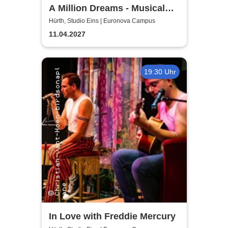
A Million Dreams - Musical
Circus Show
Hürth, Studio Eins | Euronova Campus
11.04.2027
19:30 Uhr
In Love with Freddie Mercury