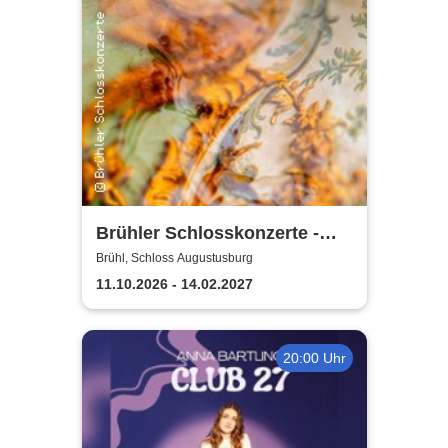
Brühler Schlosskonzerte -
Bach um vier 2026/27
Brühl, Schloss Augustusburg
11.10.2026 - 14.02.2027
20:00 Uhr