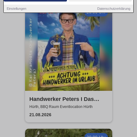
Einstellungen
Datenschutzerklärung
20:00 Uhr
Handwerker Peters I Das
Sommer Event | Achtung -
Hürth, BBQ Raum Eventlocation Hürth
Handwerker im UrlaubOpen
21.08.2026
Air