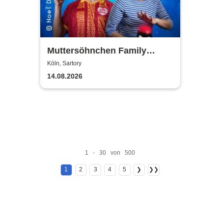
Muttersöhnchen Family
Games 2026
Köln, Sartory
14.08.2026
1 - 30 von 500
1
2
3
4
5
❯
❯❯