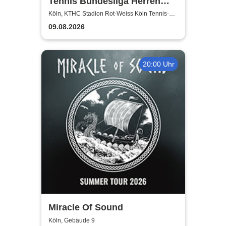
Tennis Bundesliga Herren
2026 – Heimspiele beim KTHC
Köln, KTHC Stadion Rot-Weiss Köln Tennis-
und Hockeyclub
Stadion Rot-Weiss
09.08.2026
20:00 Uhr
Miracle Of Sound
Köln, Gebäude 9