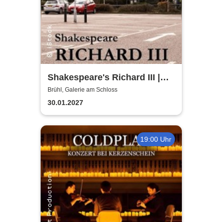
Shakespeare's Richard III |
Galerie am Schloss Brühl
Brühl, Galerie am Schloss
30.01.2027
19:00 Uhr