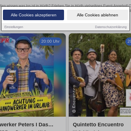
llen wissen was los ist in Hürth? Erleben Sie in Hürth vielseitiges Event-Angebot!
aufregende Veranstaltungen in Hürth – hier finden al
Alle Cookies akzeptieren
Alle Cookies ablehnen
Einstellungen
Datenschutzerklärung
20:00 Uhr
2
erker Peters I Das
Quintetto Encuentro