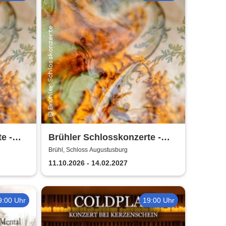
e -
Brühler Schlosskonzerte -
Bach um vier 2026/27
Brühl, Schloss Augustusburg
11.10.2026 - 14.02.2027
9:00 Uhr
19:00 Uhr