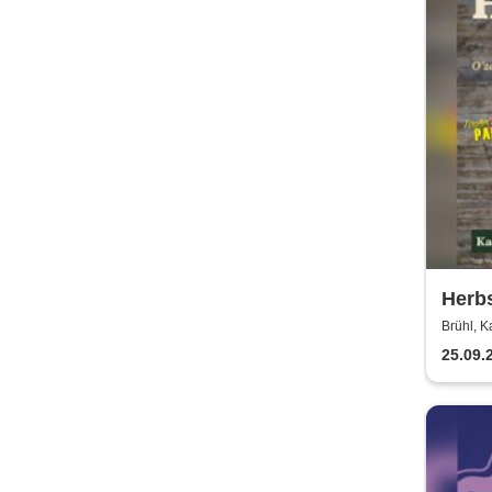
Herbs
Party
Brühl, K
Kais
25.09.