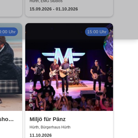
Hürth, EMG Studios
15.09.2026 - 01.10.2026
0:00 Uhr
15:00 Uhr
rshow
Miljö für Pänz
Nico
Hürth, Bürgerhaus Hürth
11.10.2026