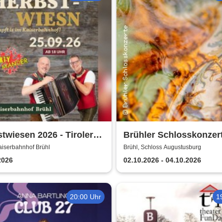
twiesen 2026 - Tiroler
Brühler Schlosskonzert
mander live |
Haydn-Festival 2026
aiserbahnhof Brühl
Brühl, Schloss Augustusburg
erbahnhof Brühl
2026
02.10.2026 - 04.10.2026
20:00 Uhr
1