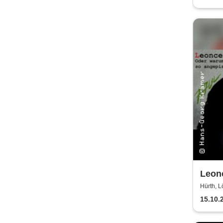
Leonc
Hürt
Hürth, L
15.10.