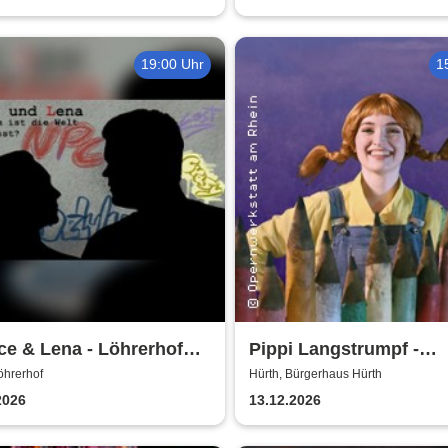
19:00 Uhr
1
e & Lena - Löhrerhof
Pippi Langstrumpf -
h
Bürgerhaus Hürth
öhrerhof
Hürth, Bürgerhaus Hürth
2026
13.12.2026