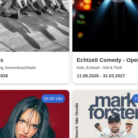
gs
Echtzeit Comedy - Ope
& Bingo
ng, Kronenbuschhalle
Köln, Echtzeit - Grill & Thrill
2026
11.08.2026 - 31.03.2027
20:00 Uhr
1