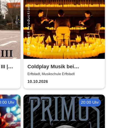
II |
Coldplay Musik bei
ühl
Kerzenschein
Erftstadt, Musikschule Erftstadt
10.10.2026
0:00 Uhr
20:00 Uhr