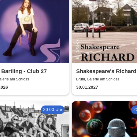
Bartling - Club 27
Shakespeare's Richard I
Galerie am Schloss Br
alerie am Schloss
Brühl, Galerie am Schloss
2026
30.01.2027
20:00 Uhr
2