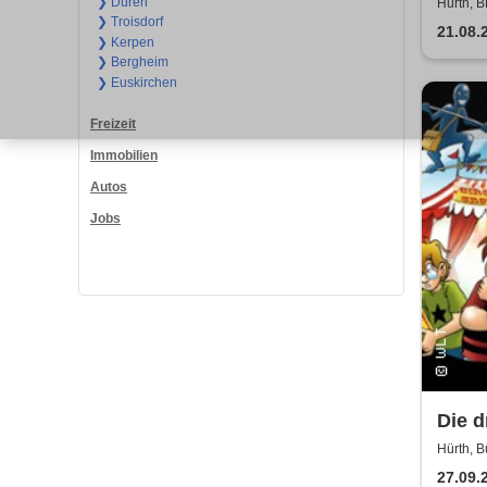
Somm
❯ Düren
Hürth, 
❯ Troisdorf
Hand
21.08.
❯ Kerpen
Air
❯ Bergheim
❯ Euskirchen
Freizeit
Immobilien
Autos
Jobs
Die d
Rätse
Hürth, B
27.09.