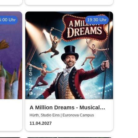
5:00 Uhr
19:30 Uhr
A Million Dreams - Musical
Circus Show
Hürth, Studio Eins | Euronova Campus
11.04.2027