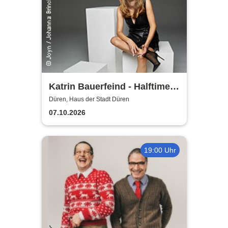
Katrin Bauerfeind - Halftime
Show - Jetzt oder nie
Düren, Haus der Stadt Düren
07.10.2026
19:00 Uhr