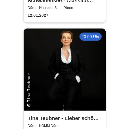
Schwanensee - Classico
Ballet Napoli
Düren, Haus der Stadt Düren
12.01.2027
20:00 Uhr
Tina Teubner - Lieber schön
alt werden als hässlich jung
Düren, KOMM Düren