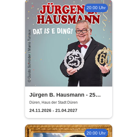
20:00 Uhr
Jürgen B. Hausmann - 25
Jahre - Dat is e Ding!
Düren, Haus der Stadt Düren
24.11.2026 - 21.04.2027
20:00 Uhr