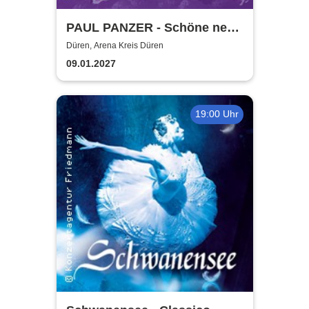
PAUL PANZER - Schöne neue
Welt - welcome to hell
Düren, Arena Kreis Düren
09.01.2027
19:00 Uhr