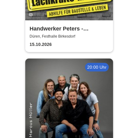
Handwerker Peters -
Lachkräfte-Mangel | Abhilfe
Düren, Festhalle Birkesdorf
für Baustelle & Leben
15.10.2026
20:00 Uhr