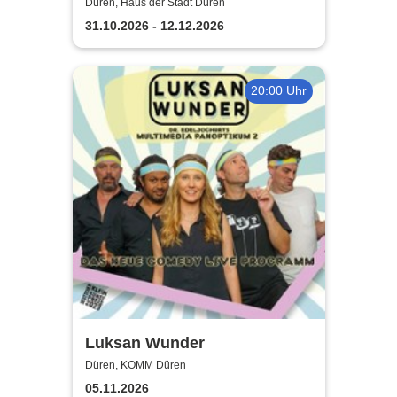
Band
Düren, Haus der Stadt Düren
31.10.2026 - 12.12.2026
20:00 Uhr
Luksan Wunder
Düren, KOMM Düren
05.11.2026