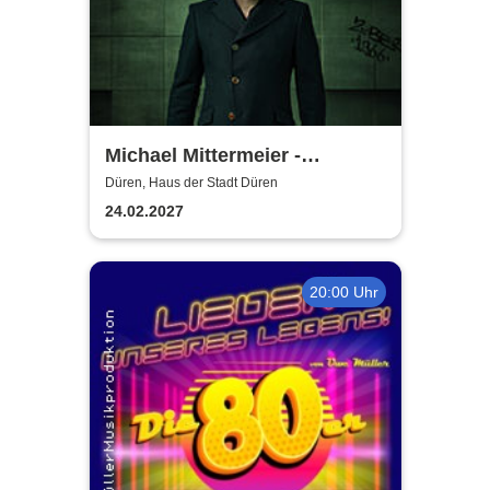
Michael Mittermeier -
OLDBOY... sind wir bald da?
Düren, Haus der Stadt Düren
24.02.2027
20:00 Uhr