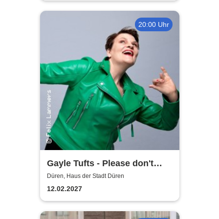
20:00 Uhr
Gayle Tufts - Please don't
Stop the Music
Düren, Haus der Stadt Düren
12.02.2027