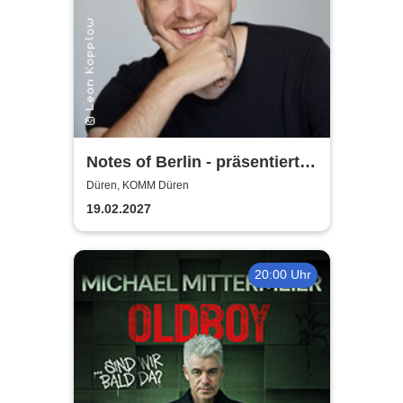
Notes of Berlin - präsentiert
von Joab Nist
Düren, KOMM Düren
19.02.2027
20:00 Uhr