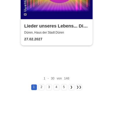
Lieder unseres Lebens... Die
80er
Düren, Haus der Stadt Düren
27.02.2027
1 - 30 von 146
1
2
3
4
5
❯
❯❯