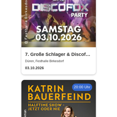
7. Große Schlager & Discofox
Party | Festhalle-Birkesdorf
Düren, Festhalle Birkesdorf
03.10.2026
20:00 Uhr