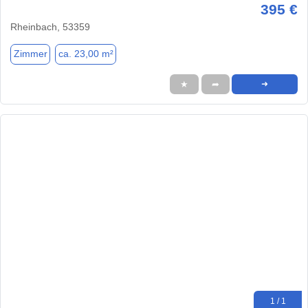
395 €
Rheinbach, 53359
Zimmer
ca. 23,00 m²
★
➦
➜
1 / 1