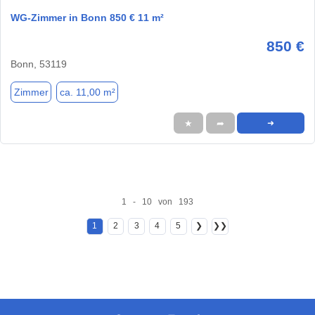
WG-Zimmer in Bonn 850 € 11 m²
850 €
Bonn, 53119
Zimmer
ca. 11,00 m²
★
➦
➜
1 - 10 von 193
1
2
3
4
5
❯
❯❯