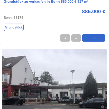
Grundstück zu verkaufen in Bonn 885.000 € 917 m²
885.000 €
Bonn, 53175
Grundstück
★
➦
➜