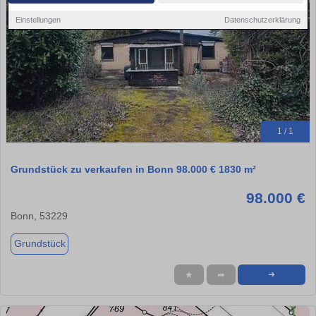
Einstellungen
Datenschutzerklärung
1 / 1
Grundstück zu verkaufen in Bonn 98.000 € 1830 m²
98.000 €
Bonn, 53229
Grundstück
★
➦
➜