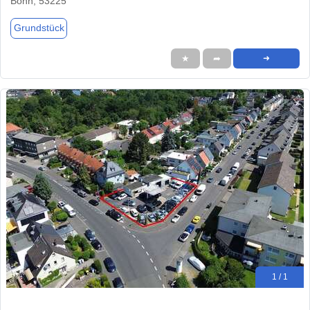
Bonn, 53225
Grundstück
★
➦
➜
1 / 1