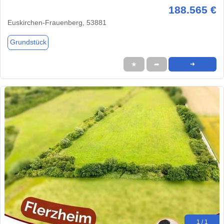
188.565 €
Euskirchen-Frauenberg, 53881
Grundstück
★
➦
➜
1 / 1