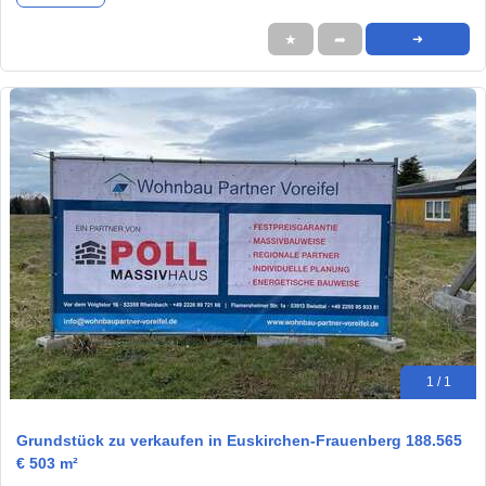
★
➦
➜
1 / 1
Grundstück zu verkaufen in Euskirchen-Frauenberg 188.565
€ 503 m²