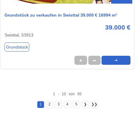
Grundstück zu verkaufen in Swisttal 39.000 € 16994 m²
39.000 €
Swisttal, 53913
Grundstück
★
➦
➜
1 - 10 von 95
1
2
3
4
5
❯
❯❯