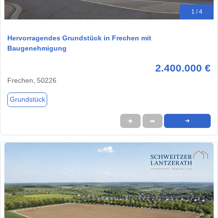
1 / 4
Hervorragendes Grundstück in Frechen mit
Baugenehmigung
2.400.000 €
Frechen, 50226
Grundstück
★
➦
➜