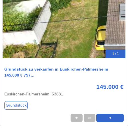
1 / 1
Grundstück zu verkaufen in Euskirchen-Palmersheim
145.000 € 757…
145.000 €
Euskirchen-Palmersheim, 53881
Grundstück
★
➦
➜