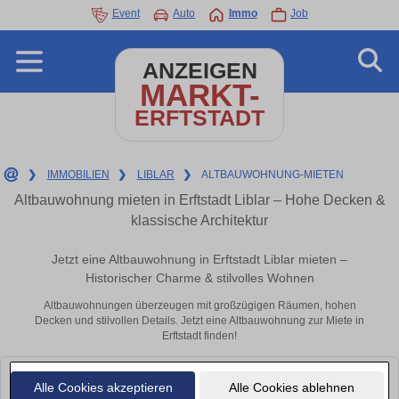
Event
Auto
Immo
Job
ANZEIGEN
MARKT-
ERFTSTADT
❯
IMMOBILIEN
❯
LIBLAR
❯
ALTBAUWOHNUNG-MIETEN
Altbauwohnung mieten in Erftstadt Liblar – Hohe Decken &
klassische Architektur
Jetzt eine Altbauwohnung in Erftstadt Liblar mieten –
Historischer Charme & stilvolles Wohnen
Altbauwohnungen überzeugen mit großzügigen Räumen, hohen
Decken und stilvollen Details. Jetzt eine Altbauwohnung zur Miete in
Erftstadt finden!
Leider konnten wir derzeit keine passenden Objekte finden. Schauen Sie
Alle Cookies akzeptieren
Alle Cookies ablehnen
bald wieder vorbei!