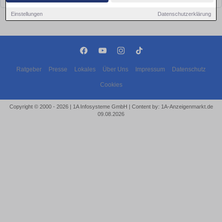
Einstellungen
Datenschutzerklärung
Ratgeber
Presse
Lokales
Über Uns
Impressum
Datenschutz
Cookies
Copyright © 2000 - 2026 | 1A Infosysteme GmbH | Content by: 1A-Anzeigenmarkt.de
09.08.2026