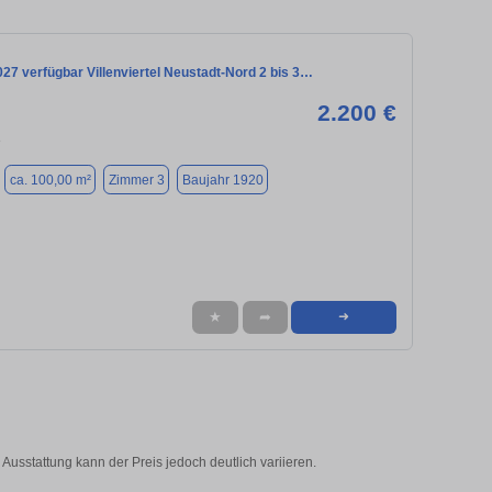
027 verfügbar Villenviertel Neustadt-Nord 2 bis 3…
2.200 €
8
ca. 100,00 m²
Zimmer 3
Baujahr 1920
★
➦
➜
Ausstattung kann der Preis jedoch deutlich variieren.