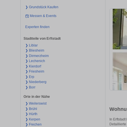
❯ Grundstück Kaufen
Messen & Events
Experten finden
Stadtteile von Erftstadt
❯ Liblar
❯ Bliesheim
❯ Dirmerzheim
❯ Lechenich
❯ Kierdorf
❯ Friesheim
❯ Erp
❯ Niederberg
❯ Borr
Orte in der Nähe
❯ Weilerswist
Wohnun
❯ Brühl
❯ Hürth
❯ Kerpen
In Erftstad
Detaillierte
❯ Frechen