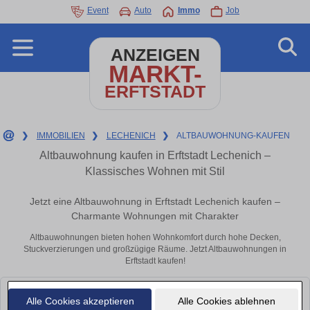
Event
Auto
Immo
Job
ANZEIGEN
MARKT-
ERFTSTADT
❯
IMMOBILIEN
❯
LECHENICH
❯
ALTBAUWOHNUNG-KAUFEN
Altbauwohnung kaufen in Erftstadt Lechenich –
Klassisches Wohnen mit Stil
Jetzt eine Altbauwohnung in Erftstadt Lechenich kaufen –
Charmante Wohnungen mit Charakter
Altbauwohnungen bieten hohen Wohnkomfort durch hohe Decken,
Stuckverzierungen und großzügige Räume. Jetzt Altbauwohnungen in
Erftstadt kaufen!
Leider konnten wir derzeit keine passenden Objekte finden. Schauen Sie
Alle Cookies akzeptieren
Alle Cookies ablehnen
bald wieder vorbei!