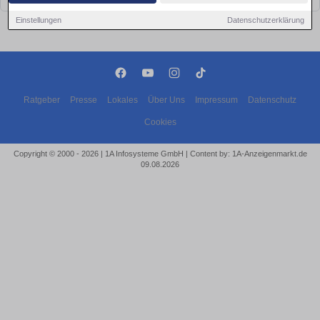
Einstellungen
Datenschutzerklärung
Ratgeber
Presse
Lokales
Über Uns
Impressum
Datenschutz
Cookies
Copyright © 2000 - 2026 | 1A Infosysteme GmbH | Content by: 1A-Anzeigenmarkt.de
09.08.2026