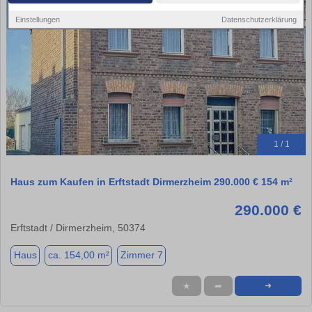
Einstellungen
Datenschutzerklärung
1 / 1
Haus zum Kaufen in Erftstadt Dirmerzheim 290.000 € 154 m²
290.000 €
Erftstadt / Dirmerzheim, 50374
Haus
ca. 154,00 m²
Zimmer 7
★
➦
➜