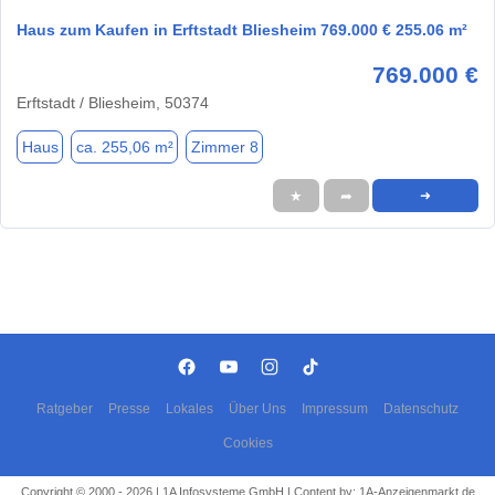
Haus zum Kaufen in Erftstadt Bliesheim 769.000 € 255.06 m²
769.000 €
Erftstadt / Bliesheim, 50374
Haus
ca. 255,06 m²
Zimmer 8
★
➦
➜
Ratgeber
Presse
Lokales
Über Uns
Impressum
Datenschutz
Cookies
Copyright © 2000 - 2026 | 1A Infosysteme GmbH | Content by: 1A-Anzeigenmarkt.de