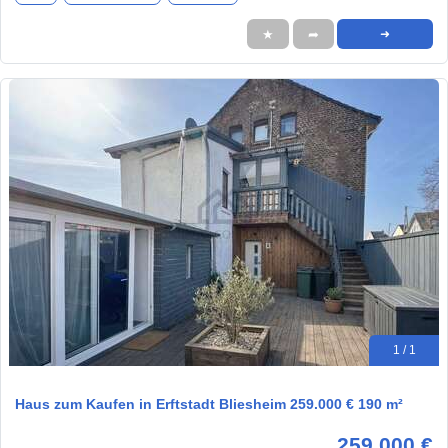
★
➦
➜
1 / 1
Haus zum Kaufen in Erftstadt Bliesheim 259.000 € 190 m²
259.000 €