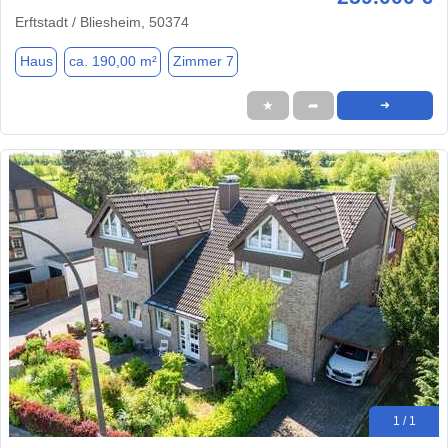
Erftstadt / Bliesheim, 50374
Haus
ca. 190,00 m²
Zimmer 7
★
➦
➜
1 / 1