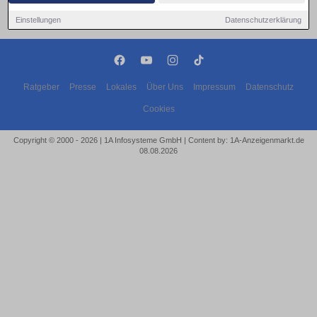
Einstellungen
Datenschutzerklärung
Ratgeber
Presse
Lokales
Über Uns
Impressum
Datenschutz
Cookies
Copyright © 2000 - 2026 | 1A Infosysteme GmbH | Content by: 1A-Anzeigenmarkt.de
08.08.2026