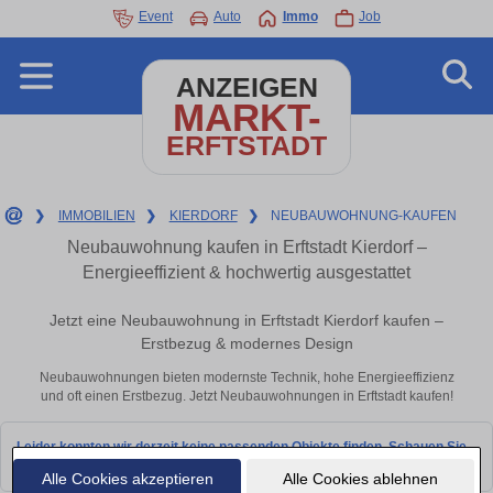
Event
Auto
Immo
Job
ANZEIGEN
MARKT-
ERFTSTADT
❯
IMMOBILIEN
❯
KIERDORF
❯
NEUBAUWOHNUNG-KAUFEN
Neubauwohnung kaufen in Erftstadt Kierdorf –
Energieeffizient & hochwertig ausgestattet
Jetzt eine Neubauwohnung in Erftstadt Kierdorf kaufen –
Erstbezug & modernes Design
Neubauwohnungen bieten modernste Technik, hohe Energieeffizienz
und oft einen Erstbezug. Jetzt Neubauwohnungen in Erftstadt kaufen!
Leider konnten wir derzeit keine passenden Objekte finden. Schauen Sie
bald wieder vorbei!
Alle Cookies akzeptieren
Alle Cookies ablehnen