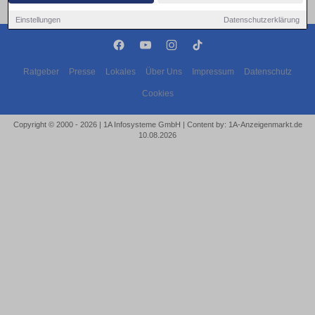
Einstellungen
Datenschutzerklärung
Ratgeber
Presse
Lokales
Über Uns
Impressum
Datenschutz
Cookies
Copyright © 2000 - 2026 | 1A Infosysteme GmbH | Content by: 1A-Anzeigenmarkt.de
10.08.2026