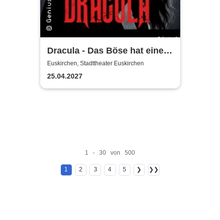
Dracula - Das Böse hat einen
Namen
Euskirchen, Stadttheater Euskirchen
25.04.2027
1 - 30 von 500
1
2
3
4
5
❯
❯❯