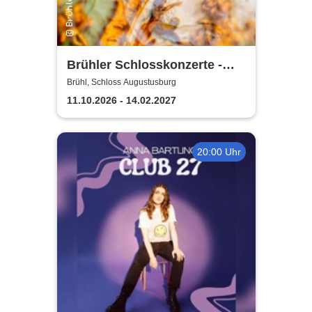
Brühler Schlosskonzerte -
Bach um vier 2026/27
Brühl, Schloss Augustusburg
11.10.2026 - 14.02.2027
20:00 Uhr