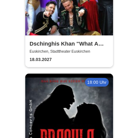
Dschinghis Khan "What A
Wonderful World" - Die
Euskirchen, Stadttheater Euskirchen
Legende auf Tournee
18.03.2027
18:00 Uhr