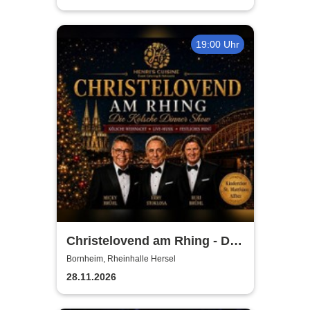
19:00 Uhr
Christelovend am Rhing - Die
Kölsche Dinner Show
Bornheim, Rheinhalle Hersel
28.11.2026