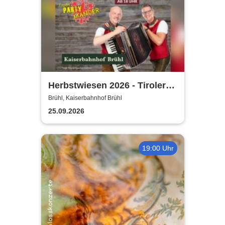
Herbstwiesen 2026 - Tiroler
Partymander live |
Brühl, Kaiserbahnhof Brühl
Kaiserbahnhof Brühl
25.09.2026
19:00 Uhr