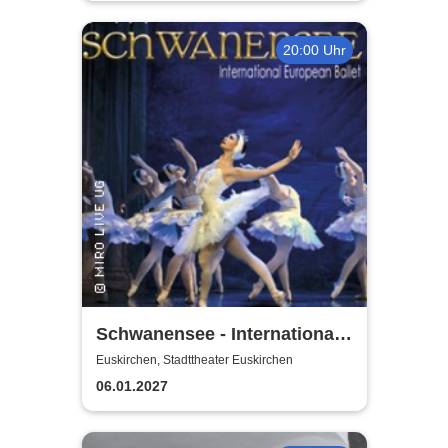
20:00 Uhr
Schwanensee - International
European Ballet
Euskirchen, Stadttheater Euskirchen
06.01.2027