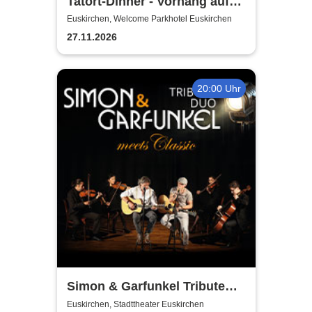
Tatort-Dinner - Vorhang auf
für Mord
Euskirchen, Welcome Parkhotel Euskirchen
27.11.2026
20:00 Uhr
Simon & Garfunkel Tribute
meets Classic - Duo
Euskirchen, Stadttheater Euskirchen