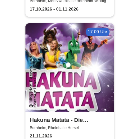
Aufführungen 2026 Theater-
Bornheim, Mehrzweckhalle Bornheim-Widdig
Verein Herse
17.10.2026 - 01.11.2026
17:00 Uhr
Hakuna Matata - Die
einzigartige große
Bornheim, Rheinhalle Hersel
Kindermusical-Gala
21.11.2026