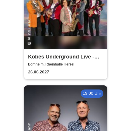
Köbes Underground Live -
Hausband der Kölner
Bornheim, Rheinhalle Hersel
Stunksitzung
26.06.2027
19:00 Uhr