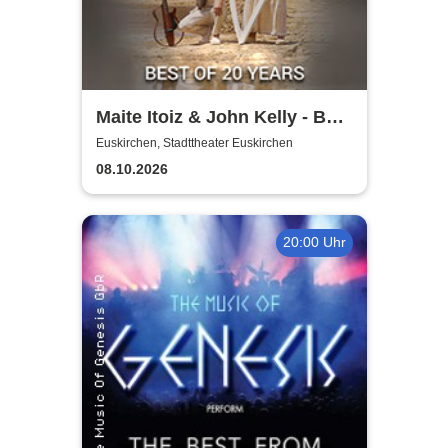
Maite Itoiz & John Kelly - Best
of 20 Years - Anniversary
Euskirchen, Stadttheater Euskirchen
Tour 2026
08.10.2026
20:00 Uhr