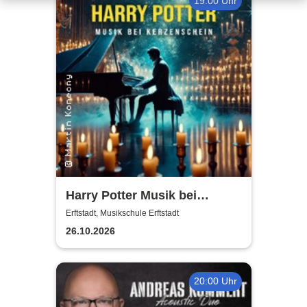
19:00 Uhr
Harry Potter Musik bei
Kerzenschein
Erftstadt, Musikschule Erftstadt
26.10.2026
20:00 Uhr