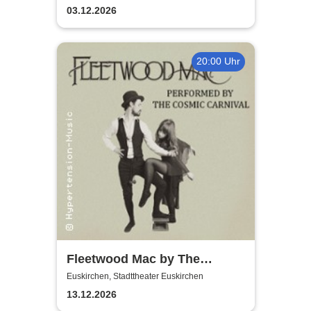
Graceland
03.12.2026
20:00 Uhr
Fleetwood Mac by The
Cosmic Carnival - The
Euskirchen, Stadttheater Euskirchen
Incredible Story
13.12.2026