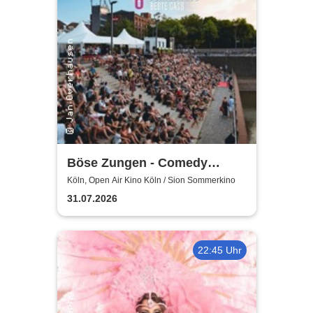
Böse Zungen - Comedy
Contest Cologne - Open Air
Köln, Open Air Kino Köln / Sion Sommerkino
31.07.2026
22:45 Uhr