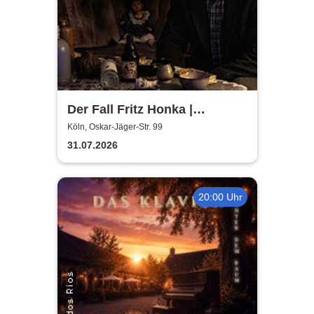
Der Fall Fritz Honka |
SERIENKILLER | True Crime
Köln, Oskar-Jäger-Str. 99
Live Sessions
31.07.2026
20:00 Uhr