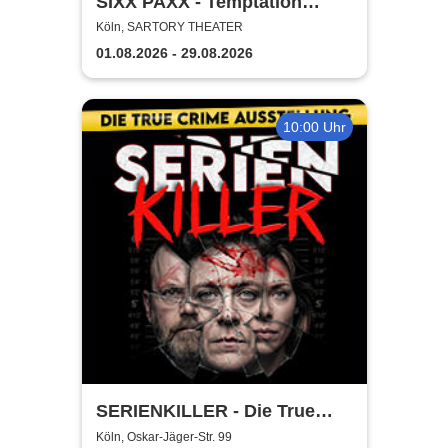
SIXX PAXX - Temptation
Summer Köln 2026
Köln, SARTORY THEATER
01.08.2026 - 29.08.2026
10:00 Uhr
SERIENKILLER - Die True
Crime Ausstellung | Flex-/
Köln, Oskar-Jäger-Str. 99