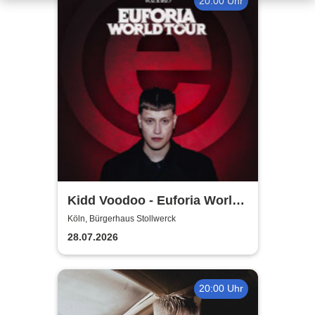
20:00 Uhr
Kidd Voodoo - Euforia World
Tour
Köln, Bürgerhaus Stollwerck
28.07.2026
20:00 Uhr