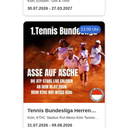
Köln, Echtzeit - Grill & Thrill
30.07.2026 - 27.03.2027
13:00 Uhr
Tennis Bundesliga Herren
2026 – Heimspiele beim KTHC
Köln, KTHC Stadion Rot-Weiss Köln Tennis-
und Hockeyclub
Stadion Rot-Weiss
31.07.2026 - 09.08.2026