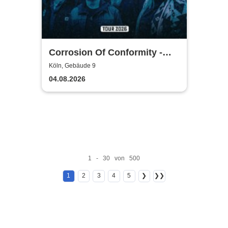
Corrosion Of Conformity -
Tour 2026
Köln, Gebäude 9
04.08.2026
1 - 30 von 500
1
2
3
4
5
❯
❯❯