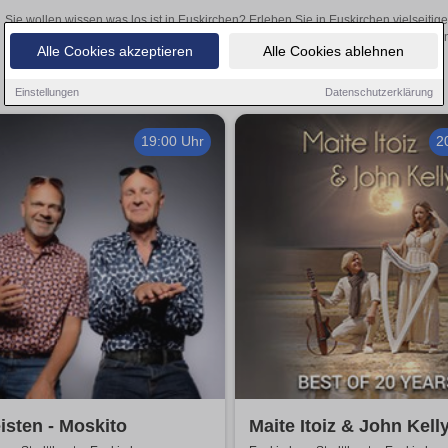
Sie wollen wissen was los ist in Euskirchen? Erleben Sie in Euskirchen vielseiti
Theateraufführungen oder aufregende Veranstaltungen in Euskirchen –
Alle Cookies akzeptieren
Alle Cookies ablehnen
Einstellungen
Datenschutzerklärung
19:00 Uhr
2
eisten - Moskito
Maite Itoiz & John Kelly