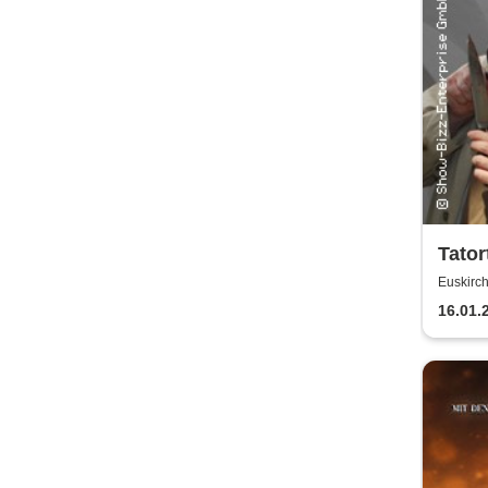
Tator
lässt
Euskirc
16.01.