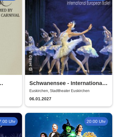
Schwanensee - International
European Ballet
Euskirchen, Stadttheater Euskirchen
06.01.2027
7:00 Uhr
20:00 Uhr