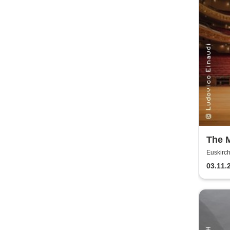
The 
Einau
Euskirch
Klavi
03.11.
Einau
Kerz