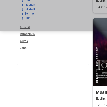
❯ Hürth
Euskirch
❯ Frechen
13.09.
❯ Erftstadt
❯ Bornheim
❯ Brühl
Freizeit
Immobilien
Autos
Jobs
Musi
gespi
Euskirch
Soun
17.10.