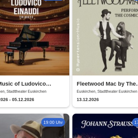
Music of Ludovico
Fleetwood Mac by The
di: Tribute-
Cosmic Carnival - The
en, Stadttheater Euskirchen
Euskirchen, Stadttheater Euskirchen
erkonzert - Ludovico
Incredible Story
2026 - 05.12.2026
13.12.2026
di Tribute bei
enschein
19:00 Uhr
1