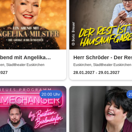
bend mit Angelika
Herr Schröder - Der Res
er - Jubiläumstournee
Hausaufgabe
en, Stadttheater Euskirchen
Euskirchen, Stadttheater Euskirchen
2027
28.01.2027 - 29.01.2027
20:00 Uhr
2