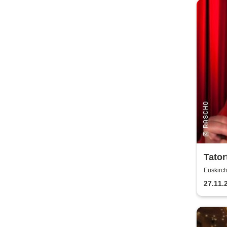
Tator
für M
Euskirc
27.11.