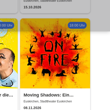
ry
Euskirchen, Stadttheater Euskirchen
15.10.2026
0:00 Uhr
18:00 Uhr
r die
Moving Shadows: Ein
m
Schattentheater, das alles in
Euskirchen, Stadttheater Euskirchen
den Schatten stellt - On Fire
08.11.2026