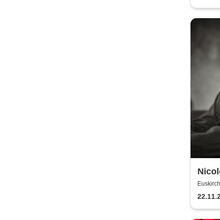
Nicol
Jahr
Euskirch
22.11.