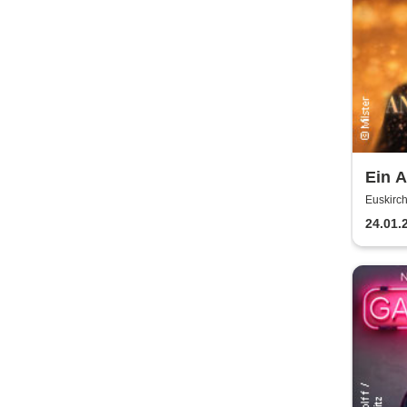
Ein A
Milst
Euskirch
2027
24.01.