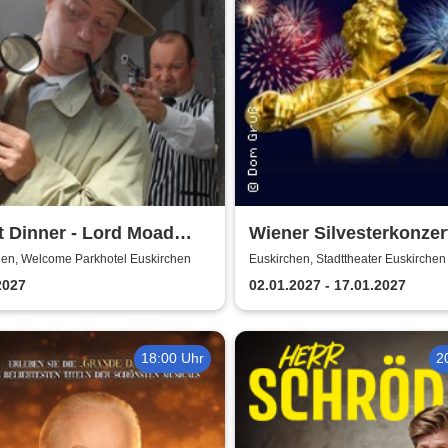
t Dinner - Lord Moad
Wiener Silvesterkonzert
 bitten!
Wiener Neujahrskonzer
hen, Welcome Parkhotel Euskirchen
Euskirchen, Stadttheater Euskirchen
2027
02.01.2027 - 17.01.2027
18:00 Uhr
2