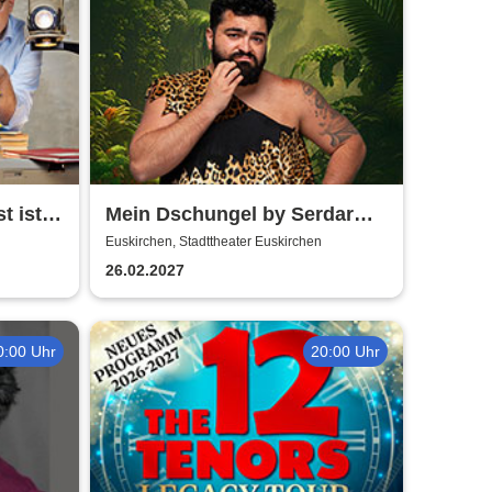
t ist
Mein Dschungel by Serdar
Karibik
Euskirchen, Stadttheater Euskirchen
26.02.2027
0:00 Uhr
20:00 Uhr