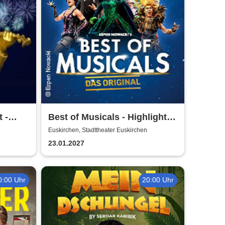
 -
Best of Musicals - Highlights
t
aus über 20 Musicals
Euskirchen, Stadttheater Euskirchen
23.01.2027
0:00 Uhr
20:00 Uhr