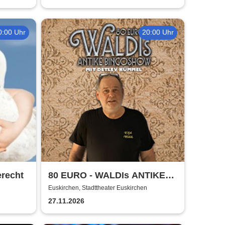
0:00 Uhr
20:00 Uhr
erecht
80 EURO - WALDIs ANTIKE
BINGOSHOW
Euskirchen, Stadttheater Euskirchen
27.11.2026