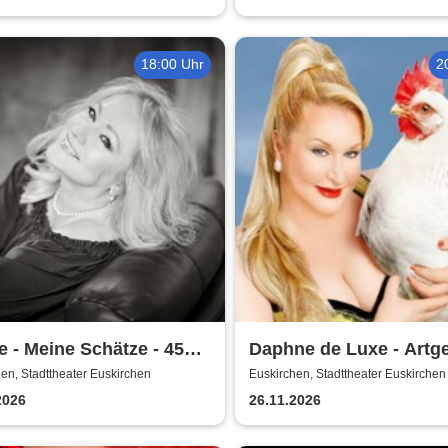
18:00 Uhr
2
e - Meine Schätze - 45
Daphne de Luxe - Artg
e Jubiläumstour
en, Stadttheater Euskirchen
Euskirchen, Stadttheater Euskirchen
2026
26.11.2026