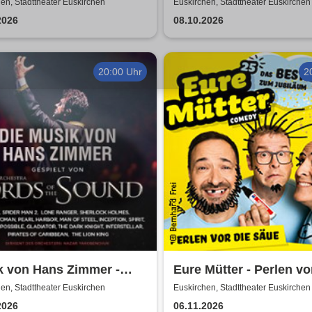
of 20 Years - Anniversa
en, Stadttheater Euskirchen
Euskirchen, Stadttheater Euskirchen
Tour 2026
2026
08.10.2026
20:00 Uhr
2
k von Hans Zimmer -
Eure Mütter - Perlen vo
elt von Lords of the
Säue - Das Best Of zu
en, Stadttheater Euskirchen
Euskirchen, Stadttheater Euskirchen
d
Jubiläum
2026
06.11.2026