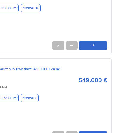
. 256,00 m²
Zimmer 10
★
➦
➜
aufen in Troisdorf 549.000 € 174 m²
549.000 €
53844
. 174,00 m²
Zimmer 6