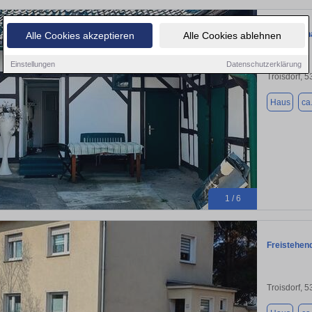
Fachwerkh
Alle Cookies akzeptieren
Alle Cookies ablehnen
Einstellungen
Datenschutzerklärung
Troisdorf, 
Haus
ca
1 / 6
Freistehend
Troisdorf, 