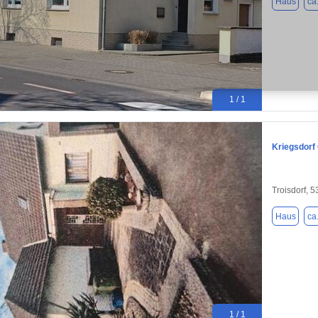
Haus
ca
1 / 1
Kriegsdorf
Troisdorf, 
Haus
ca
1 / 1