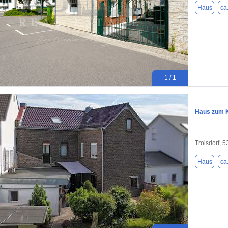
Haus
ca
1 / 1
Haus zum K
Troisdorf, 
Haus
ca