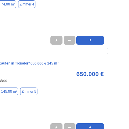
. 74,00 m²
Zimmer 4
★
➦
➜
aufen in Troisdorf 650.000 € 145 m²
650.000 €
53844
. 145,00 m²
Zimmer 5
★
➦
➜