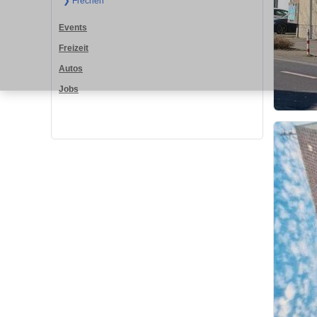
❯ Frechen
Events
Freizeit
Autos
Jobs