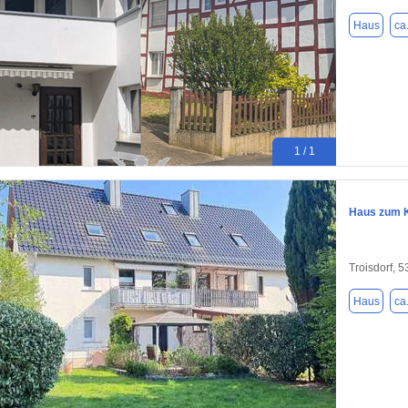
Haus
ca
1 / 1
Haus zum K
Troisdorf, 
Haus
ca