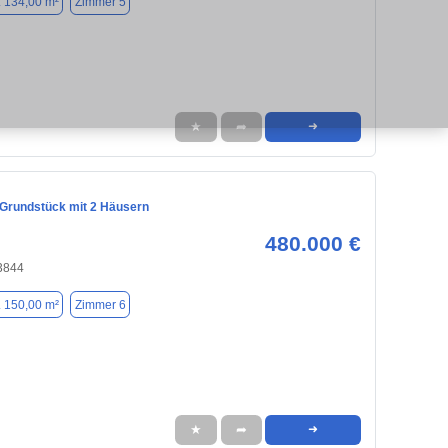
. 134,00 m²
Zimmer 5
★
➦
➜
 Grundstück mit 2 Häusern
480.000 €
53844
. 150,00 m²
Zimmer 6
★
➦
➜