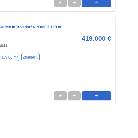
★
➦
➜
aufen in Troisdorf 419.000 € 119 m²
419.000 €
53844
. 119,00 m²
Zimmer 6
★
➦
➜