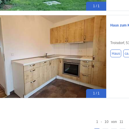
1 / 1
Haus zum K
Troisdorf, 
Haus
ca
1 / 1
1 - 10 von 11