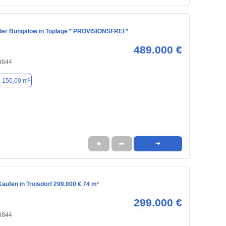
der Bungalow in Toplage * PROVISIONSFREI *
489.000 €
53844
. 150,00 m²
★
➦
➜
aufen in Troisdorf 299.000 € 74 m²
299.000 €
53844