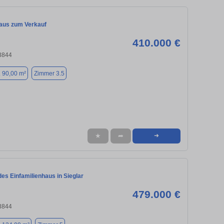
aus zum Verkauf
410.000 €
53844
. 90,00 m²
Zimmer 3.5
★
➦
➜
es Einfamilienhaus in Sieglar
479.000 €
53844