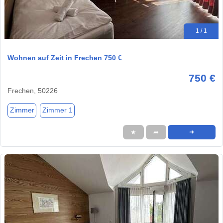
1 / 1
Wohnen auf Zeit in Frechen 750 €
750 €
Frechen, 50226
Zimmer
Zimmer 1
★
➦
➜