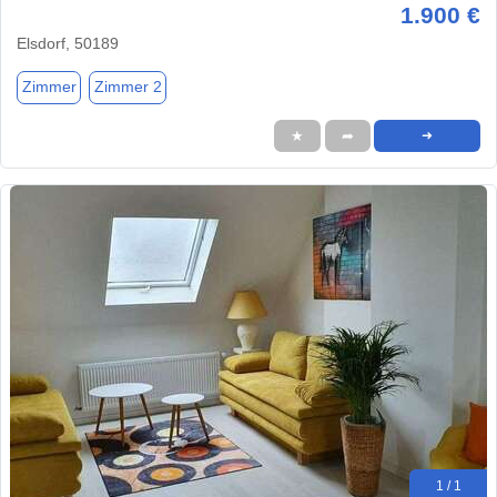
1.900 €
Elsdorf, 50189
Zimmer
Zimmer 2
★
➦
➜
1 / 1