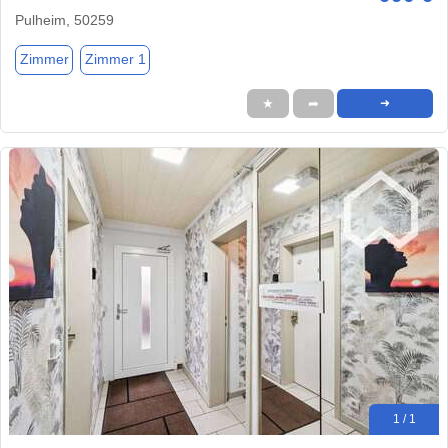
Pulheim, 50259
Zimmer
Zimmer 1
★
➦
➜
1 / 1