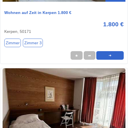
Wohnen auf Zeit in Kerpen 1.800 €
1.800 €
Kerpen, 50171
Zimmer
Zimmer 3
★
➦
➜