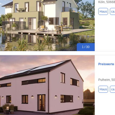
Köln, 5066
Haus
ca
1 / 30
Preiswerte
Pulheim, 5
Haus
ca