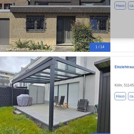
Haus
ca
1 / 14
Einziehtra
Köln, 51145
Haus
ca