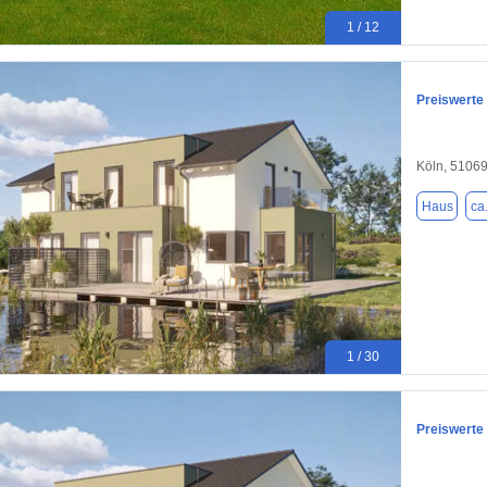
1 / 12
Preiswerte
Köln, 5106
Haus
ca
1 / 30
Preiswerte