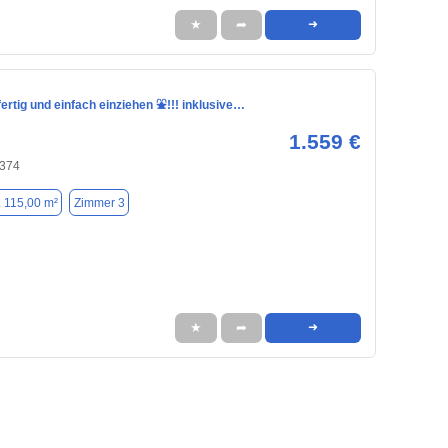
★
➦
➜
fertig und einfach einziehen ⛲️!!! inklusive…
1.559 €
0374
. 115,00 m²
Zimmer 3
★
➦
➜