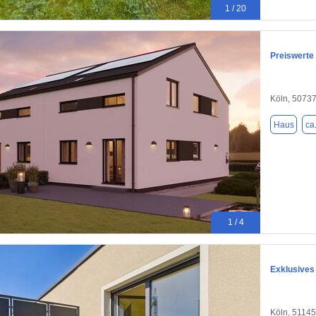
1 / 20
Preiswerte
Köln, 5073
Haus
ca
1 / 4
Exklusives
Köln, 51145