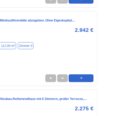
 MietkaufImmobilie abzugeben. Ohne Eigenkapital…
2.942 €
7
. 112,00 m²
Zimmer 3
★
➦
➜
 Neubau-Reihenendhaus mit 6 Zimmern, großer Terrasse,…
2.275 €