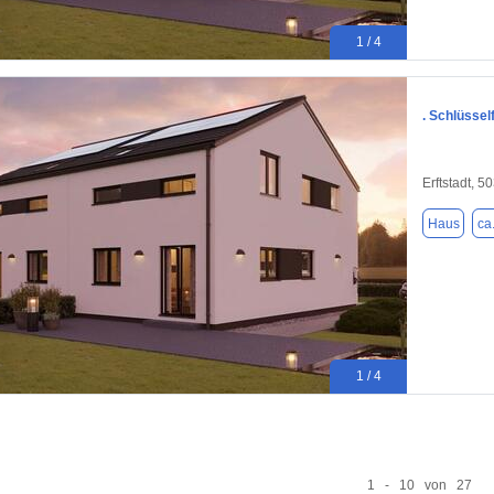
1 / 4
. Schlüssel
Erftstadt, 5
Haus
ca
1 / 4
1 - 10 von 27