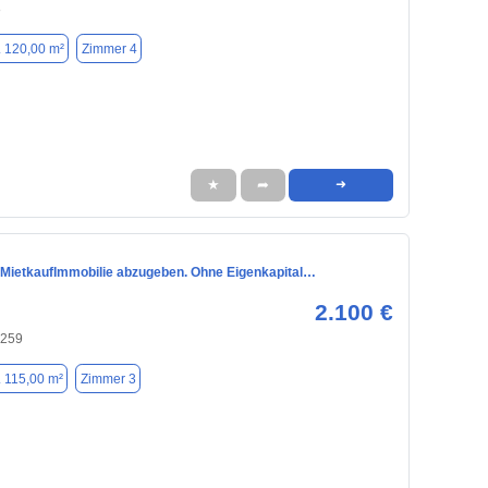
8
. 120,00 m²
Zimmer 4
★
➦
➜
 MietkaufImmobilie abzugeben. Ohne Eigenkapital…
2.100 €
0259
. 115,00 m²
Zimmer 3