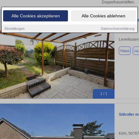
Doppelhaushälften.
Alle Cookies akzeptieren
Alle Cookies ablehnen
Haus zum M
Einstellungen
Datenschutzerklärung
Leverkusen
Haus
ca
1 / 1
Stilvoller 
Köln, 5076