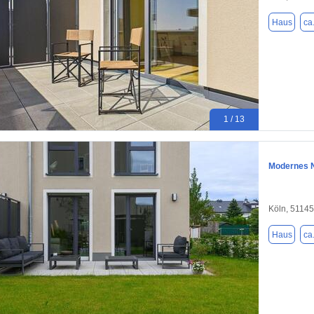
Haus
ca
1 / 13
Modernes N
Köln, 51145
Haus
ca