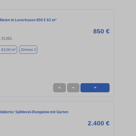
ieten in Leverkusen 850 € 63 m²
850 €
, 51381
. 63,00 m²
Zimmer 2
★
➦
➜
möblierter Splitlevel-Bungalow mit Garten
2.400 €
7