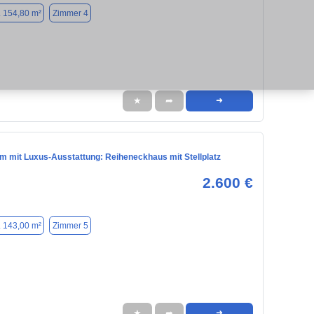
. 154,80 m²
Zimmer 4
★
➦
➜
um mit Luxus-Ausstattung: Reiheneckhaus mit Stellplatz
2.600 €
. 143,00 m²
Zimmer 5
★
➦
➜