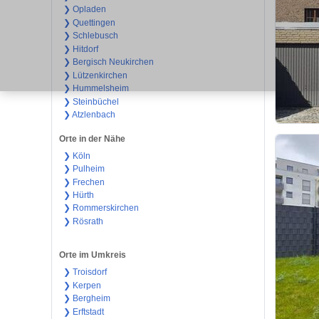
❯ Opladen
❯ Quettingen
❯ Schlebusch
❯ Hitdorf
❯ Bergisch Neukirchen
❯ Lützenkirchen
❯ Hummelsheim
❯ Steinbüchel
❯ Atzlenbach
Orte in der Nähe
❯ Köln
❯ Pulheim
❯ Frechen
❯ Hürth
❯ Rommerskirchen
❯ Rösrath
Orte im Umkreis
❯ Troisdorf
❯ Kerpen
❯ Bergheim
❯ Erftstadt