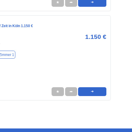
★
➦
➜
Zeit in Köln 1.150 €
1.150 €
9
Zimmer 1
★
➦
➜