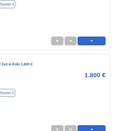
Zimmer 3
★
➦
➜
Zeit in Köln 1.800 €
1.800 €
3
Zimmer 2
★
➦
➜