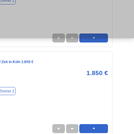
Zimmer 1
★
➦
➜
Zeit in Köln 1.850 €
1.850 €
8
Zimmer 2
★
➦
➜