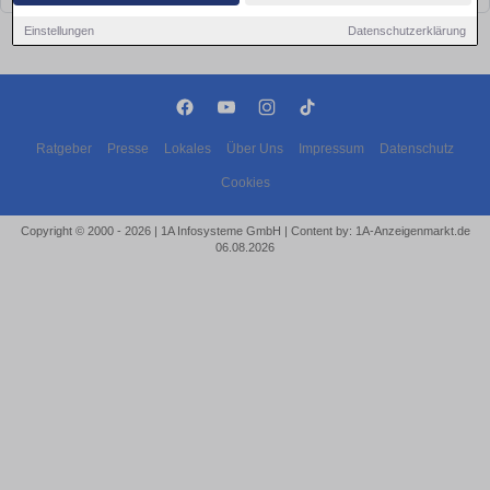
Einstellungen
Datenschutzerklärung
Ratgeber
Presse
Lokales
Über Uns
Impressum
Datenschutz
Cookies
Copyright © 2000 - 2026 | 1A Infosysteme GmbH | Content by: 1A-Anzeigenmarkt.de
06.08.2026