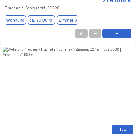
279.000 €
Frechen / Königsdorf, 50226
Wohnung
ca. 79,00 m²
Zimmer 3
★
➦
➜
1 / 1