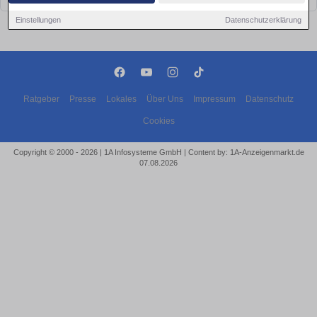
Einstellungen
Datenschutzerklärung
Ratgeber
Presse
Lokales
Über Uns
Impressum
Datenschutz
Cookies
Copyright © 2000 - 2026 | 1A Infosysteme GmbH | Content by: 1A-Anzeigenmarkt.de
07.08.2026