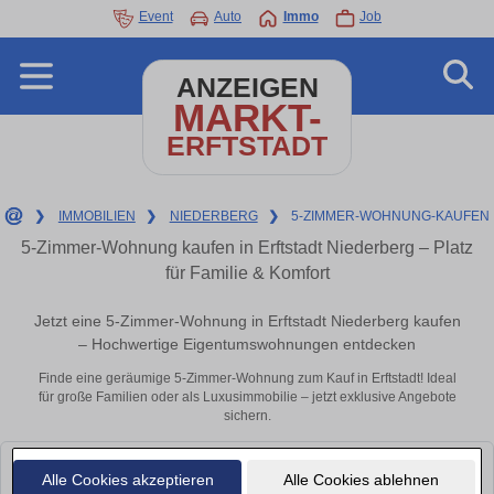
Event
Auto
Immo
Job
ANZEIGEN
MARKT-
ERFTSTADT
❯
IMMOBILIEN
❯
NIEDERBERG
❯
5-ZIMMER-WOHNUNG-KAUFEN
5-Zimmer-Wohnung kaufen in Erftstadt Niederberg – Platz
für Familie & Komfort
Jetzt eine 5-Zimmer-Wohnung in Erftstadt Niederberg kaufen
– Hochwertige Eigentumswohnungen entdecken
Finde eine geräumige 5-Zimmer-Wohnung zum Kauf in Erftstadt! Ideal
für große Familien oder als Luxusimmobilie – jetzt exklusive Angebote
sichern.
Leider konnten wir derzeit keine passenden Objekte finden. Schauen Sie
Alle Cookies akzeptieren
Alle Cookies ablehnen
bald wieder vorbei!