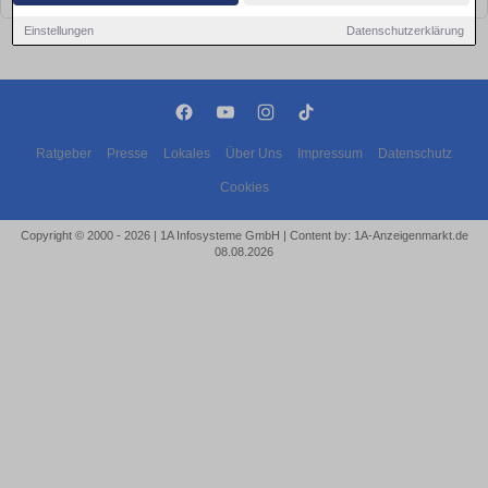
Einstellungen
Datenschutzerklärung
Ratgeber
Presse
Lokales
Über Uns
Impressum
Datenschutz
Cookies
Copyright © 2000 - 2026 | 1A Infosysteme GmbH | Content by: 1A-Anzeigenmarkt.de
08.08.2026