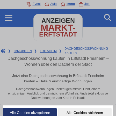
Event
Auto
Immo
Job
ANZEIGEN
MARKT-
ERFTSTADT
DACHGESCHOSSWOHNUNG-
❯
IMMOBILIEN
❯
FRIESHEIM
❯
KAUFEN
Dachgeschosswohnung kaufen in Erftstadt Friesheim –
Wohnen über den Dächern der Stadt
Jetzt eine Dachgeschosswohnung in Erftstadt Friesheim
kaufen – Helle & einzigartige Wohnungen
Dachgeschosswohnungen überzeugen mit viel Licht, einem
einzigartigen Ausblick und gemütlichem Wohnflair. Finde jetzt exklusive
Dachwohnungen zum Kauf in Erftstadt.
Leider konnten wir derzeit keine passenden Objekte finden. Schauen Sie
Alle Cookies akzeptieren
Alle Cookies ablehnen
bald wieder vorbei!