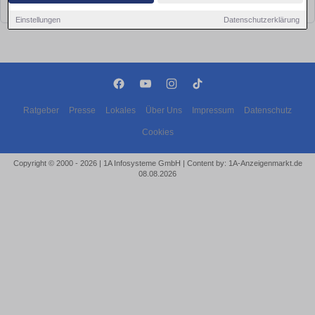
bald wieder vorbei!
Einstellungen
Datenschutzerklärung
Ratgeber
Presse
Lokales
Über Uns
Impressum
Datenschutz
Cookies
Copyright © 2000 - 2026 | 1A Infosysteme GmbH | Content by: 1A-Anzeigenmarkt.de
08.08.2026