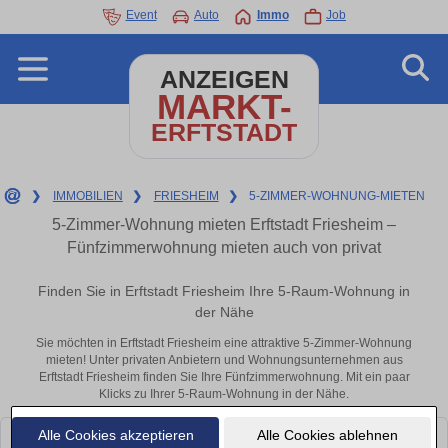
Event
Auto
Immo
Job
ANZEIGEN
MARKT-
ERFTSTADT
❯
IMMOBILIEN
❯
FRIESHEIM
❯
5-ZIMMER-WOHNUNG-MIETEN
5-Zimmer-Wohnung mieten Erftstadt Friesheim –
Fünfzimmerwohnung mieten auch von privat
Finden Sie in Erftstadt Friesheim Ihre 5-Raum-Wohnung in
der Nähe
Sie möchten in Erftstadt Friesheim eine attraktive 5-Zimmer-Wohnung
mieten! Unter privaten Anbietern und Wohnungsunternehmen aus
Erftstadt Friesheim finden Sie Ihre Fünfzimmerwohnung. Mit ein paar
Klicks zu Ihrer 5-Raum-Wohnung in der Nähe.
Alle Cookies akzeptieren
Alle Cookies ablehnen
Leider konnten wir derzeit keine passenden Objekte finden. Schauen Sie