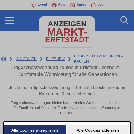
Event
Auto
Immo
Job
ANZEIGEN
MARKT-
ERFTSTADT
ERDGESCHOSSWOHNUNG-
❯
IMMOBILIEN
❯
BLIESHEIM
❯
KAUFEN
Erdgeschosswohnung kaufen in Erftstadt Bliesheim –
Komfortable Wohnlösung für alle Generationen
Jetzt eine Erdgeschosswohnung in Erftstadt Bliesheim kaufen
– Barrierefrei & familienfreundlich
Erdgeschosswohnungen bieten barrierefreies Wohnen und sind ideal
für Familien und Senioren. Finde jetzt eine passende Wohnung in
Erftstadt.
Leider konnten wir derzeit keine passenden Objekte finden. Schauen Sie
Alle Cookies akzeptieren
Alle Cookies ablehnen
bald wieder vorbei!