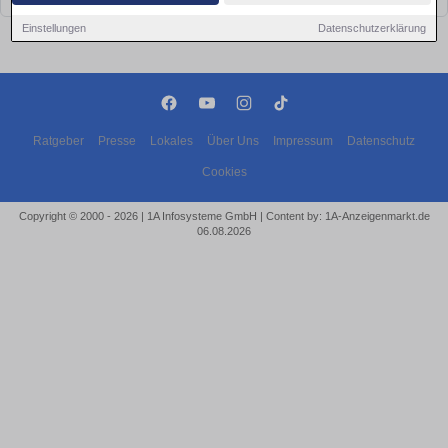
Einstellungen
Datenschutzerklärung
Ratgeber
Presse
Lokales
Über Uns
Impressum
Datenschutz
Cookies
Copyright © 2000 - 2026 | 1A Infosysteme GmbH | Content by: 1A-Anzeigenmarkt.de
06.08.2026