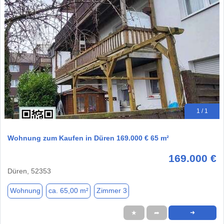
1 / 1
Wohnung zum Kaufen in Düren 169.000 € 65 m²
169.000 €
Düren, 52353
Wohnung
ca. 65,00 m²
Zimmer 3
★
➦
➜