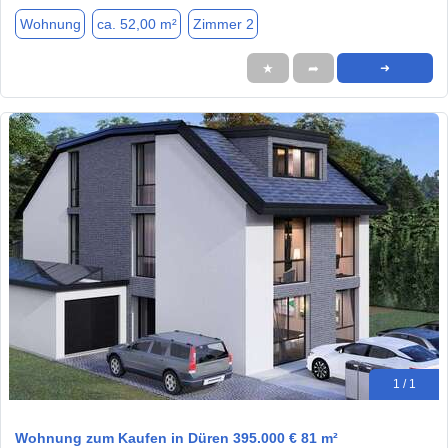
Wohnung
ca. 52,00 m²
Zimmer 2
★
➦
➜
1 / 1
Wohnung zum Kaufen in Düren 395.000 € 81 m²