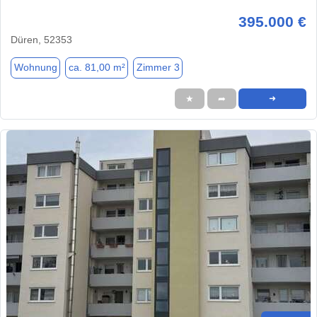
395.000 €
Düren, 52353
Wohnung
ca. 81,00 m²
Zimmer 3
★
➦
➜