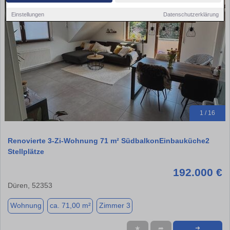
Einstellungen
Datenschutzerklärung
1 / 16
Renovierte 3-Zi-Wohnung 71 m² SüdbalkonEinbauküche2
Stellplätze
192.000 €
Düren, 52353
Wohnung
ca. 71,00 m²
Zimmer 3
★
➦
➜