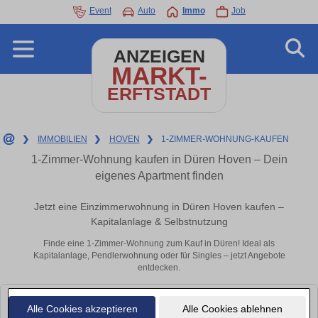
Event
Auto
Immo
Job
ANZEIGEN
MARKT-
ERFTSTADT
❯
IMMOBILIEN
❯
HOVEN
❯
1-ZIMMER-WOHNUNG-KAUFEN
1-Zimmer-Wohnung kaufen in Düren Hoven – Dein
eigenes Apartment finden
Jetzt eine Einzimmerwohnung in Düren Hoven kaufen –
Kapitalanlage & Selbstnutzung
Finde eine 1-Zimmer-Wohnung zum Kauf in Düren! Ideal als
Kapitalanlage, Pendlerwohnung oder für Singles – jetzt Angebote
entdecken.
Leider konnten wir derzeit keine passenden Objekte finden. Schauen Sie
Alle Cookies akzeptieren
Alle Cookies ablehnen
bald wieder vorbei!