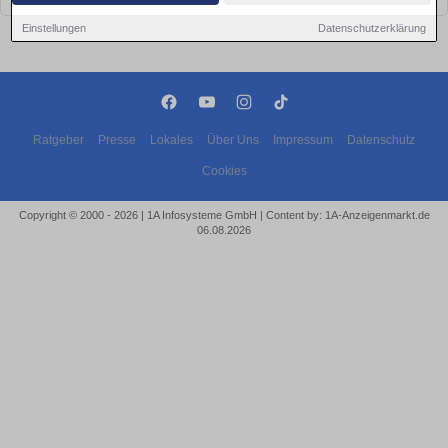
Einstellungen
Datenschutzerklärung
Ratgeber
Presse
Lokales
Über Uns
Impressum
Datenschutz
Cookies
Copyright © 2000 - 2026 | 1A Infosysteme GmbH | Content by: 1A-Anzeigenmarkt.de
06.08.2026