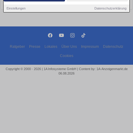
bald wieder vorbei!
Einstellungen
Datenschutzerklärung
Ratgeber
Presse
Lokales
Über Uns
Impressum
Datenschutz
Cookies
Copyright © 2000 - 2026 | 1A Infosysteme GmbH | Content by: 1A-Anzeigenmarkt.de
06.08.2026