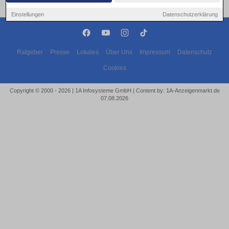
Einstellungen
Datenschutzerklärung
Ratgeber
Presse
Lokales
Über Uns
Impressum
Datenschutz
Cookies
Copyright © 2000 - 2026 | 1A Infosysteme GmbH | Content by: 1A-Anzeigenmarkt.de
07.08.2026