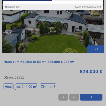
Einstellungen
Datenschutzerklärung
1 / 1
Haus zum Kaufen in Düren 829.000 € 244 m²
829.000 €
Düren, 52351
Haus
ca. 244,00 m²
Zimmer 8
★
➦
➜