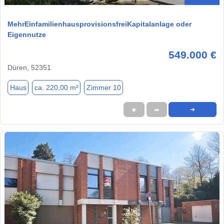
MehrEinfamilienhausprovisionsfreiKapitalanlage oder
Eigennutze
549.000 €
Düren, 52351
Haus
ca. 220,00 m²
Zimmer 10
★
➦
➜