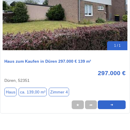
1 / 1
Haus zum Kaufen in Düren 297.000 € 139 m²
297.000 €
Düren, 52351
Haus
ca. 139,00 m²
Zimmer 4
★
➦
➜