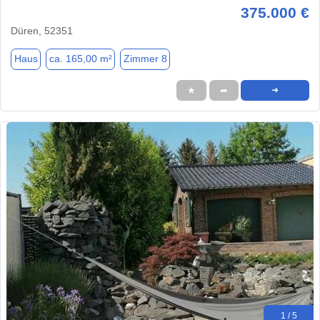
375.000 €
Düren, 52351
Haus
ca. 165,00 m²
Zimmer 8
★
➦
➜
1 / 5