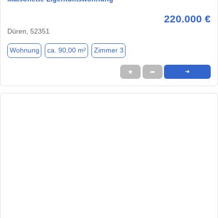
220.000 €
Düren, 52351
Wohnung
ca. 90,00 m²
Zimmer 3
★
➦
➜