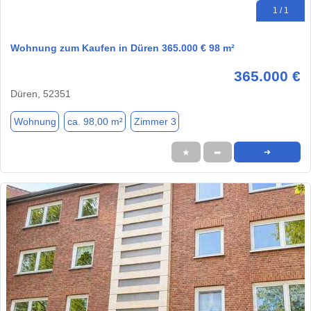
1 / 1
Wohnung zum Kaufen in Düren 365.000 € 98 m²
365.000 €
Düren, 52351
Wohnung
ca. 98,00 m²
Zimmer 3
★
➦
➜