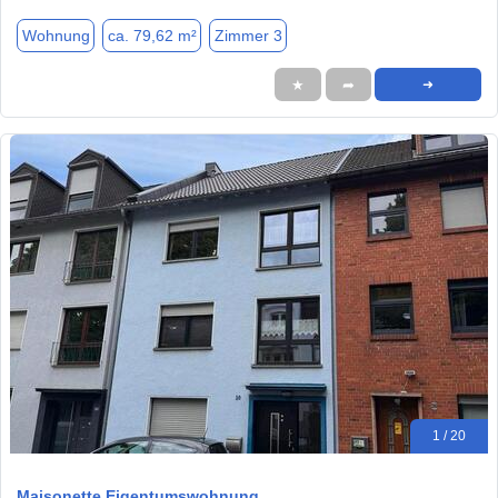
Wohnung
ca. 79,62 m²
Zimmer 3
★
➦
➜
1 / 20
Maisonette Eigentumswohnung