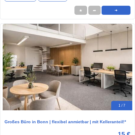
★
➦
➜
1 / 7
Großes Büro in Bonn | flexibel anmietbar | mit Kelleranteil!*
15 €