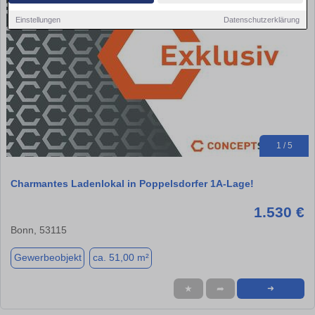
Einstellungen
Datenschutzerklärung
1 / 5
Charmantes Ladenlokal in Poppelsdorfer 1A-Lage!
1.530 €
Bonn, 53115
Gewerbeobjekt
ca. 51,00 m²
★
➦
➜