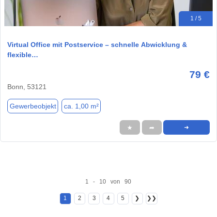
1 / 5
Virtual Office mit Postservice – schnelle Abwicklung &
flexible…
79 €
Bonn, 53121
Gewerbeobjekt
ca. 1,00 m²
★
➦
➜
1 - 10 von 90
1
2
3
4
5
❯
❯❯