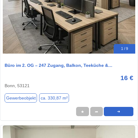
1 / 9
Büro im 2. OG – 247 Zugang, Balkon, Teeküche &…
16 €
Bonn, 53121
Gewerbeobjekt
ca. 330,87 m²
★
➦
➜