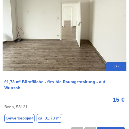
1 / 7
91,73 m² Bürofläche - flexible Raumgestaltung - auf
Wunsch…
15 €
Bonn, 53121
Gewerbeobjekt
ca. 91,73 m²