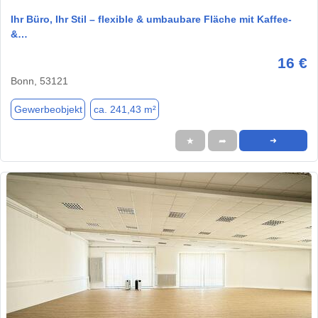
Ihr Büro, Ihr Stil – flexible & umbaubare Fläche mit Kaffee-
&…
16 €
Bonn, 53121
Gewerbeobjekt
ca. 241,43 m²
★
➦
➜