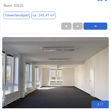
Bonn, 53121
Gewerbeobjekt
ca. 145,47 m²
★
➦
➜
1 / 7