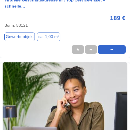
schnelle…
189 €
Bonn, 53121
Gewerbeobjekt
ca. 1,00 m²
★
➦
➜