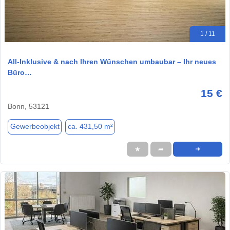
1 / 11
All-Inklusive & nach Ihren Wünschen umbaubar – Ihr neues
Büro…
15 €
Bonn, 53121
Gewerbeobjekt
ca. 431,50 m²
★
➦
➜