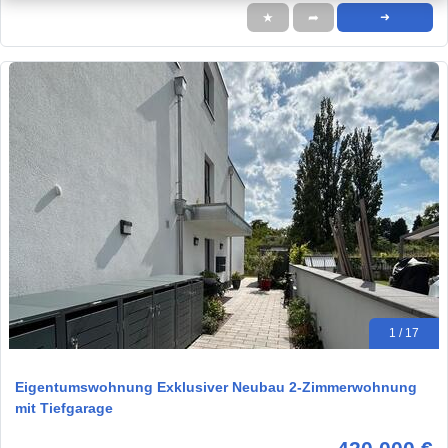
★
➦
➜
1 / 17
Eigentumswohnung Exklusiver Neubau 2-Zimmerwohnung
mit Tiefgarage