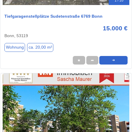
1 / 10
Tiefgaragenstellplätze Sudetenstraße 6769 Bonn
15.000 €
Bonn, 53119
Wohnung
ca. 20,00 m²
★
➦
➜