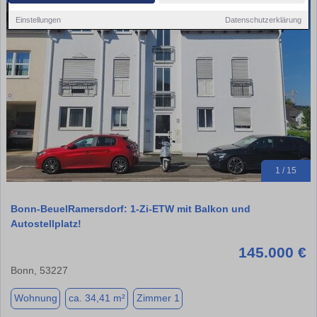
Einstellungen
Datenschutzerklärung
1 / 15
Bonn-BeuelRamersdorf: 1-Zi-ETW mit Balkon und
Autostellplatz!
145.000 €
Bonn, 53227
Wohnung
ca. 34,41 m²
Zimmer 1