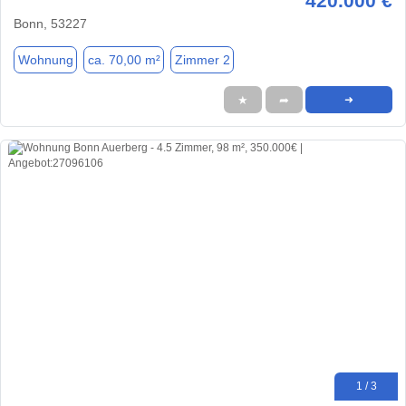
420.000 €
Bonn, 53227
Wohnung
ca. 70,00 m²
Zimmer 2
★
➦
➜
1 / 3