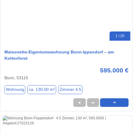
1 / 20
Maisonette-Eigentumswohnung Bonn-Ippendorf – am
Kottenforst
595.000 €
Bonn, 53115
Wohnung
ca. 130,00 m²
Zimmer 4.5
★
➦
➜