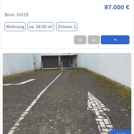
97.000 €
Bonn, 53119
Wohnung
ca. 34,00 m²
Zimmer 1
★
➦
➜