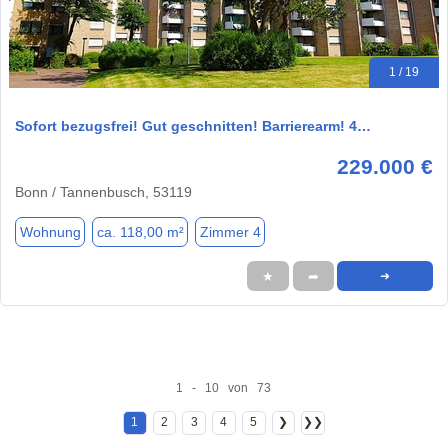
1 / 19
Sofort bezugsfrei! Gut geschnitten! Barrierearm! 4…
229.000 €
Bonn / Tannenbusch, 53119
Wohnung
ca. 118,00 m²
Zimmer 4
★
➦
➜
1 - 10 von 73
1
2
3
4
5
❯
❯❯