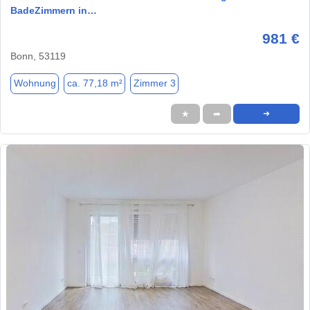
BadeZimmern in…
981 €
Bonn, 53119
Wohnung
ca. 77,18 m²
Zimmer 3
★
➦
➜