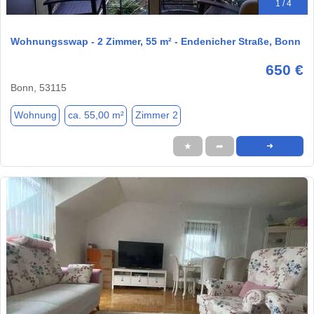
1 / 4
Wohnungsswap - 2 Zimmer, 55 m² - Endenicher Straße, Bonn
650 €
Bonn, 53115
Wohnung
ca. 55,00 m²
Zimmer 2
★
➦
➜