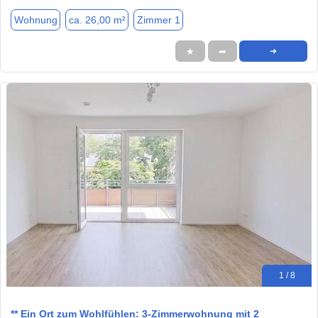
Wohnung
ca. 26,00 m²
Zimmer 1
★
➦
➜
1 / 8
** Ein Ort zum Wohlfühlen: 3-Zimmerwohnung mit 2