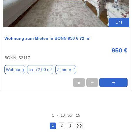
1 / 1
Wohnung zum Mieten in BONN 950 € 72 m²
950 €
BONN, 53117
Wohnung
ca. 72,00 m²
Zimmer 2
★
➦
➜
1 - 10 von 15
1
2
❯
❯❯