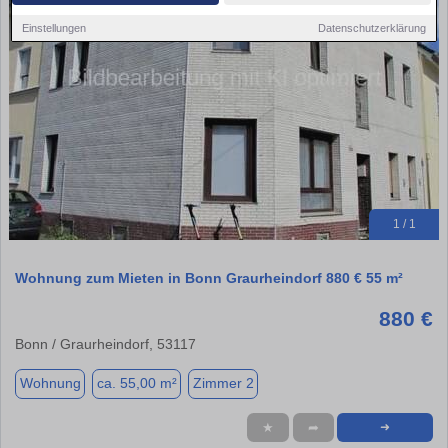
Einstellungen
Datenschutzerklärung
1 / 1
Wohnung zum Mieten in Bonn Graurheindorf 880 € 55 m²
880 €
Bonn / Graurheindorf, 53117
Wohnung
ca. 55,00 m²
Zimmer 2
★
➦
➜