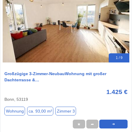
1 / 9
Großzügige 3-Zimmer-NeubauWohnung mit großer
Dachterrasse &…
1.425 €
Bonn, 53119
Wohnung
ca. 93,00 m²
Zimmer 3
★
➦
➜