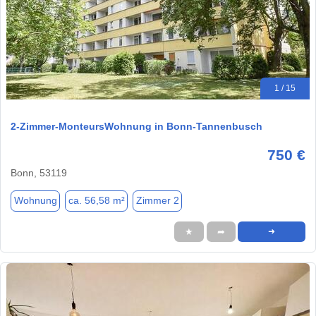
1 / 15
2-Zimmer-MonteursWohnung in Bonn-Tannenbusch
750 €
Bonn, 53119
Wohnung
ca. 56,58 m²
Zimmer 2
★
➦
➜