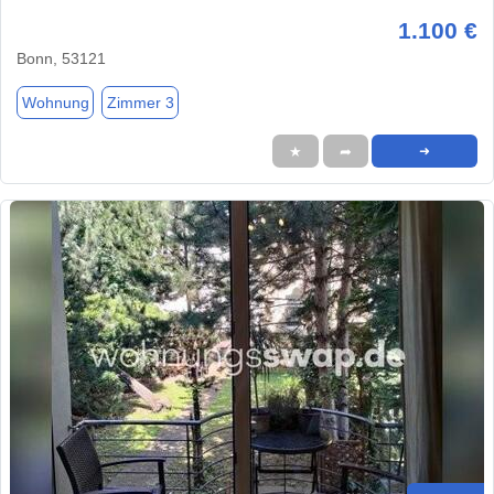
1.100 €
Bonn, 53121
Wohnung
Zimmer 3
★
➦
➜